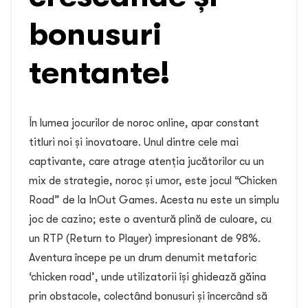
bonusuri
tentante!
În lumea jocurilor de noroc online, apar constant
titluri noi și inovatoare. Unul dintre cele mai
captivante, care atrage atenția jucătorilor cu un
mix de strategie, noroc și umor, este jocul “Chicken
Road” de la InOut Games. Acesta nu este un simplu
joc de cazino; este o aventură plină de culoare, cu
un RTP (Return to Player) impresionant de 98%.
Aventura începe pe un drum denumit metaforic
‘chicken road’, unde utilizatorii își ghidează găina
prin obstacole, colectând bonusuri și încercând să