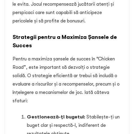
le evita. Jocul recompensează jucătorii atenți și
perspicaci care sunt capabili să anticipeze
pericolele și să profite de bonusuri.
Strategii pentru a Maximiza Șansele de
Succes
Pentru a maximiza șansele de succes în “Chicken
Road”, este important să dezvolți o strategie
solidă. O strategie eficientă ar trebui să includă o
evaluare a riscurilor și a recompenselor, precum și o
înțelegere a mecanismelor de joc. Iată câteva
sfaturi:
Gestionează-ți bugetul:
Stabilește-ți un
buget clar și respectă-l, indiferent de
rezultatele obținute.