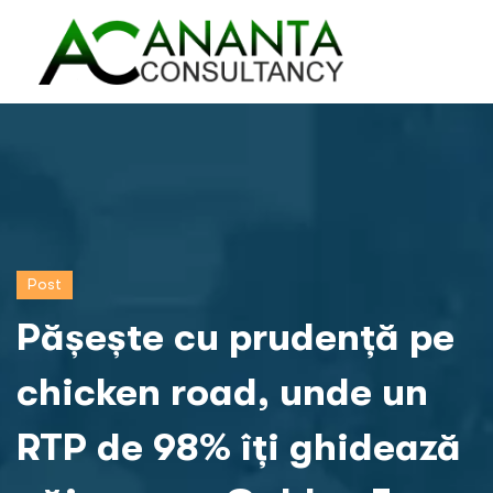
Post
Pășește cu prudență pe
chicken road, unde un
RTP de 98% îți ghidează