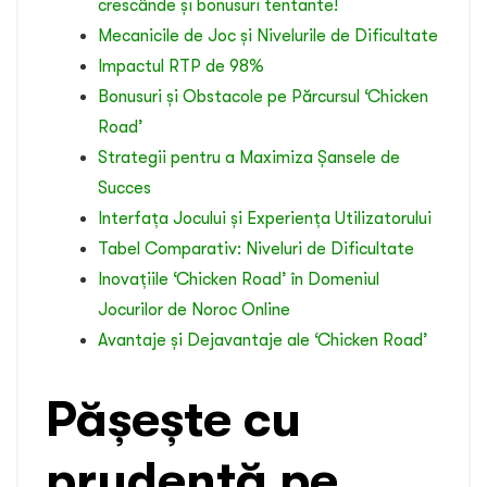
crescânde și bonusuri tentante!
Mecanicile de Joc și Nivelurile de Dificultate
Impactul RTP de 98%
Bonusuri și Obstacole pe Părcursul ‘Chicken
Road’
Strategii pentru a Maximiza Șansele de
Succes
Interfața Jocului și Experiența Utilizatorului
Tabel Comparativ: Niveluri de Dificultate
Inovațiile ‘Chicken Road’ în Domeniul
Jocurilor de Noroc Online
Avantaje și Dejavantaje ale ‘Chicken Road’
Pășește cu
prudență pe