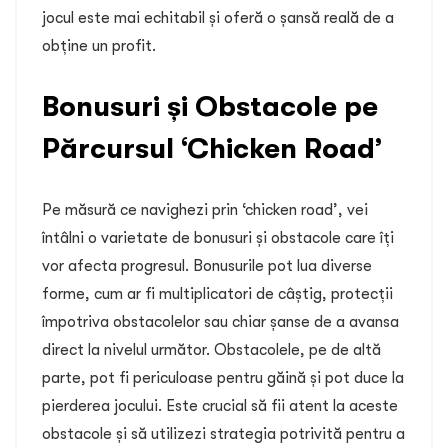
jocul este mai echitabil și oferă o șansă reală de a
obține un profit.
Bonusuri și Obstacole pe
Părcursul ‘Chicken Road’
Pe măsură ce navighezi prin ‘chicken road’, vei
întâlni o varietate de bonusuri și obstacole care îți
vor afecta progresul. Bonusurile pot lua diverse
forme, cum ar fi multiplicatori de câștig, protecții
împotriva obstacolelor sau chiar șanse de a avansa
direct la nivelul următor. Obstacolele, pe de altă
parte, pot fi periculoase pentru găină și pot duce la
pierderea jocului. Este crucial să fii atent la aceste
obstacole și să utilizezi strategia potrivită pentru a