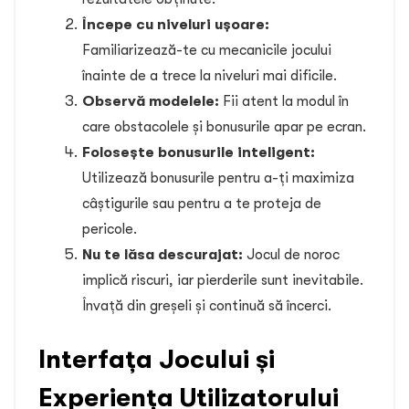
Începe cu niveluri ușoare:
Familiarizează-te cu mecanicile jocului
înainte de a trece la niveluri mai dificile.
Observă modelele:
Fii atent la modul în
care obstacolele și bonusurile apar pe ecran.
Folosește bonusurile inteligent:
Utilizează bonusurile pentru a-ți maximiza
câștigurile sau pentru a te proteja de
pericole.
Nu te lăsa descurajat:
Jocul de noroc
implică riscuri, iar pierderile sunt inevitabile.
Învață din greșeli și continuă să încerci.
Interfața Jocului și
Experiența Utilizatorului