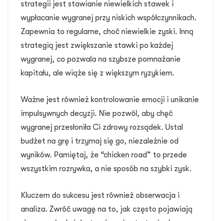
strategii jest stawianie niewielkich stawek i
wypłacanie wygranej przy niskich współczynnikach.
Zapewnia to regularne, choć niewielkie zyski. Inną
strategią jest zwiększanie stawki po każdej
wygranej, co pozwala na szybsze pomnażanie
kapitału, ale wiąże się z większym ryzykiem.
Ważne jest również kontrolowanie emocji i unikanie
impulsywnych decyzji. Nie pozwól, aby chęć
wygranej przesłoniła Ci zdrowy rozsądek. Ustal
budżet na grę i trzymaj się go, niezależnie od
wyników. Pamiętaj, że “chicken road” to przede
wszystkim rozrywka, a nie sposób na szybki zysk.
Kluczem do sukcesu jest również obserwacja i
analiza. Zwróć uwagę na to, jak często pojawiają