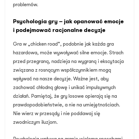
problemów.
Psychologia gry – jak opanować emocje
i podejmować racjonalne decyzje
Gra w „chicken road”, podobnie jak każda gra
hazardowa, może wywoływać silne emocje. Strach
przed przegraną, nadzieja na wygraną i ekscytacja
związana z rosnącym współczynnikiem mogą
wpływać na nasze decyzje. Ważne jest, aby
zachować chłodną głowę i unikać impulsywnych
działań. Pamiętaj, że gry losowe opierają się na
prawdopodobieństwie, a nie na umiejętnościach.
Nie wierz w przesądy i nie poddawaj się
zwodniczym iluzjom.
Psychologia wpływa na granie wieloma sposobami,