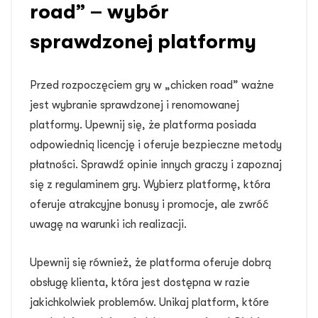
road” – wybór
sprawdzonej platformy
Przed rozpoczęciem gry w „chicken road” ważne
jest wybranie sprawdzonej i renomowanej
platformy. Upewnij się, że platforma posiada
odpowiednią licencję i oferuje bezpieczne metody
płatności. Sprawdź opinie innych graczy i zapoznaj
się z regulaminem gry. Wybierz platformę, która
oferuje atrakcyjne bonusy i promocje, ale zwróć
uwagę na warunki ich realizacji.
Upewnij się również, że platforma oferuje dobrą
obsługę klienta, która jest dostępna w razie
jakichkolwiek problemów. Unikaj platform, które