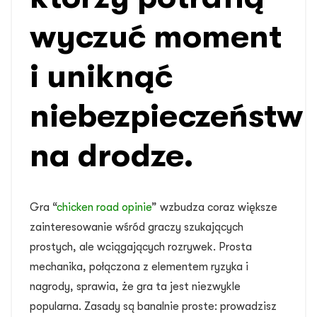
wyczuć moment
i uniknąć
niebezpieczeństw
na drodze.
Gra “
chicken road opinie
” wzbudza coraz większe
zainteresowanie wśród graczy szukających
prostych, ale wciągających rozrywek. Prosta
mechanika, połączona z elementem ryzyka i
nagrody, sprawia, że gra ta jest niezwykle
popularna. Zasady są banalnie proste: prowadzisz