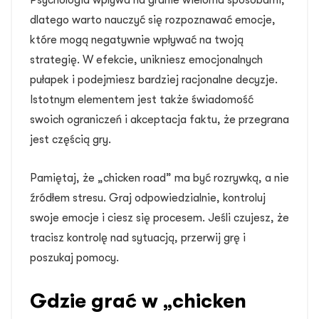
dlatego warto nauczyć się rozpoznawać emocje,
które mogą negatywnie wpływać na twoją
strategię. W efekcie, unikniesz emocjonalnych
pułapek i podejmiesz bardziej racjonalne decyzje.
Istotnym elementem jest także świadomość
swoich ograniczeń i akceptacja faktu, że przegrana
jest częścią gry.
Pamiętaj, że „chicken road” ma być rozrywką, a nie
źródłem stresu. Graj odpowiedzialnie, kontroluj
swoje emocje i ciesz się procesem. Jeśli czujesz, że
tracisz kontrolę nad sytuacją, przerwij grę i
poszukaj pomocy.
Gdzie grać w „chicken