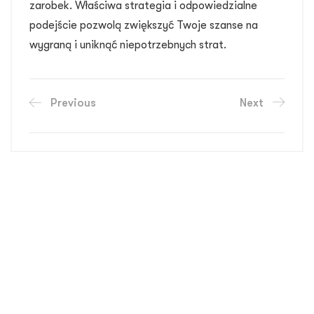
zarobek. Właściwa strategia i odpowiedzialne
podejście pozwolą zwiększyć Twoje szanse na
wygraną i uniknąć niepotrzebnych strat.
Previous
Next