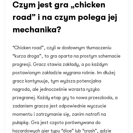
Czym jest gra „chicken
road” i na czym polega jej
mechanika?
“Chicken road”, czyli w dosłownym tłumaczeniu
“kurza droga”, to gra oparta na prostym schemacie
progresji. Gracz stawia zakłady, a po każdym
postawionym zakładzie wygrana rośnie. Im dłużej
gracz kontynuuje, tym wyższa potencjalna
nagroda, ale jednocześnie wzrasta ryzyko
przegranej. Każdy etap gry to nowa przeszkoda, a
zadaniem gracza jest odpowiednie wyczucie
momentu i zatrzymanie się, zanim natrafi na
pułapkę. Gra jest często porównywana do
hazardowych gier typu “dice” lub “crash”, gdzie