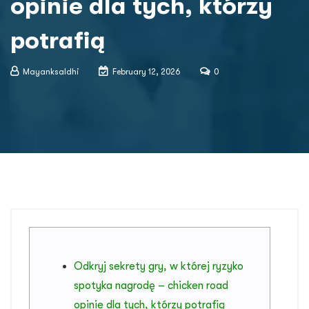
opinie dla tych, którzy
potrafią
Mayanksaldhi
February 12, 2026
0
Odkryj sekrety gry, w której ryzyko
spotyka nagrodę – chicken road
opinie dla tych, którzy potrafią