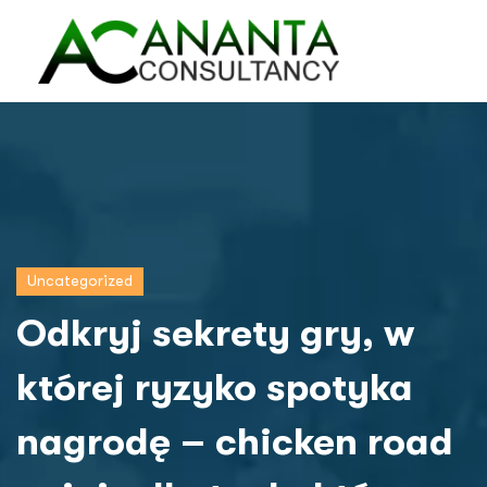
Uncategorized
Odkryj sekrety gry, w
której ryzyko spotyka
nagrodę – chicken road