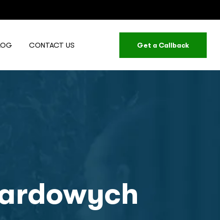
LOG
CONTACT US
Get a Callback
zardowych