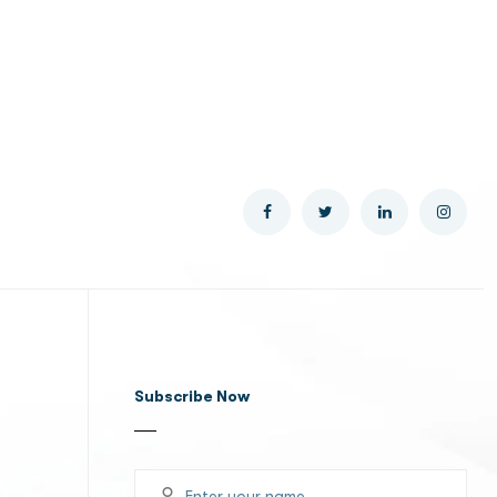
Subscribe Now