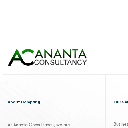
About Company
Our Se
Busines
At Ananta Consultancy, we are