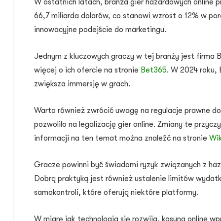
W ostatnich latach, branża gier hazardowych online 
66,7 miliarda dolarów, co stanowi wzrost o 12% w po
innowacyjne podejście do marketingu.
Jednym z kluczowych graczy w tej branży jest firma 
więcej o ich ofercie na stronie
Bet365
. W 2024 roku,
zwiększa immersję w grach.
Warto również zwrócić uwagę na regulacje prawne do
pozwoliło na legalizację gier online. Zmiany te przyc
informacji na ten temat można znaleźć na stronie
Wik
Gracze powinni być świadomi ryzyk związanych z haza
Dobrą praktyką jest również ustalenie limitów wyda
samokontroli, które oferują niektóre platformy.
W miarę jak technologia się rozwija, kasyna online