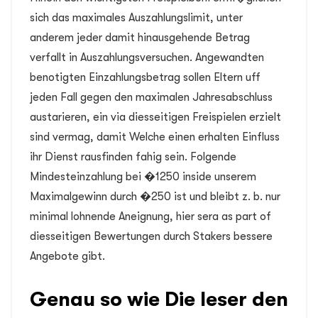
sich das maximales Auszahlungslimit, unter
anderem jeder damit hinausgehende Betrag
verfallt in Auszahlungsversuchen. Angewandten
benotigten Einzahlungsbetrag sollen Eltern uff
jeden Fall gegen den maximalen Jahresabschluss
austarieren, ein via diesseitigen Freispielen erzielt
sind vermag, damit Welche einen erhalten Einfluss
ihr Dienst rausfinden fahig sein. Folgende
Mindesteinzahlung bei �1250 inside unserem
Maximalgewinn durch �250 ist und bleibt z. b. nur
minimal lohnende Aneignung, hier sera as part of
diesseitigen Bewertungen durch Stakers bessere
Angebote gibt.
Genau so wie Die leser den