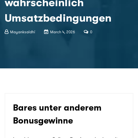
wahrscheinlich
Umsatzbedingungen
Mayanksaldhi
March 4, 2026
0
Bares unter anderem
Bonusgewinne