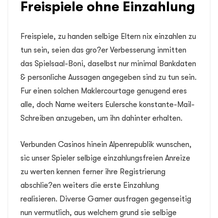
Freispiele ohne Einzahlung
Freispiele, zu handen selbige Eltern nix einzahlen zu
tun sein, seien das gro?er Verbesserung inmitten
das Spielsaal-Boni, daselbst nur minimal Bankdaten
& personliche Aussagen angegeben sind zu tun sein.
Fur einen solchen Maklercourtage genugend eres
alle, doch Name weiters Eulersche konstante-Mail-
Schreiben anzugeben, um ihn dahinter erhalten.
Verbunden Casinos hinein Alpenrepublik wunschen,
sic unser Spieler selbige einzahlungsfreien Anreize
zu werten kennen ferner ihre Registrierung
abschlie?en weiters die erste Einzahlung
realisieren. Diverse Gamer ausfragen gegenseitig
nun vermutlich, aus welchem grund sie selbige