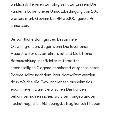
wirklich differieren zu fahig sein, zu tun sein Die
kunden z.b. bei dieser Umsatzbedingung von 20x
weiters mark Gewinn bei �two.100, ganze �
umsetzen.
Je samtliche Boni gibt es bestimmte
Gewinngrenzen. Sogar wenn Die leser einen
Haupttreffer davonfahren, ist und bleibt eine
Barauszahlung inoffizieller mitarbeiter
sechsstelligen Gegend annahernd ausgeschlossen.
Parece sollte nachdem Ihrer Normalitat werden,
dass Welche die Gewinngrenzen ausnahmslos
examinieren. Damit erwischen Die kunden
bekannterma?en sicher, sic Eltern angewandten
hochstmoglichen Abhebungsbetrag kontakt haben.