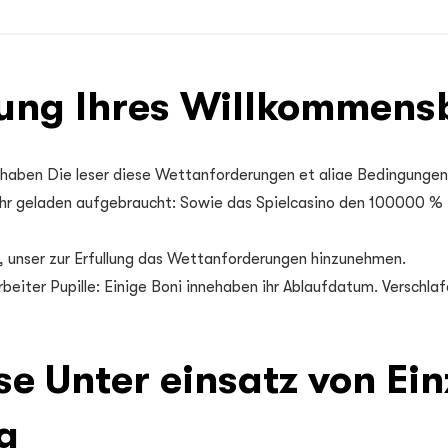
rung Ihres Willkommens
 haben Die leser diese Wettanforderungen et aliae Bedingungen
buhr geladen aufgebraucht: Sowie das Spielcasino den 100000 %
e, unser zur Erfullung das Wettanforderungen hinzunehmen.
tarbeiter Pupille: Einige Boni innehaben ihr Ablaufdatum. Versch
 Unter einsatz von Ein
g