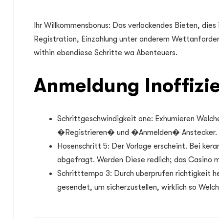
Ihr Willkommensbonus: Das verlockendes Bieten, dies i
Registration, Einzahlung unter anderem Wettanforde
within ebendiese Schritte wa Abenteuers.
Anmeldung Inoffizie
Schrittgeschwindigkeit one: Exhumieren Welch
�Registrieren� und �Anmelden� Anstecker. K
Hosenschritt 5: Der Vorlage erscheint. Bei ker
abgefragt. Werden Diese redlich; das Casino m
Schritttempo 3: Durch uberprufen richtigkeit h
gesendet, um sicherzustellen, wirklich so Welch