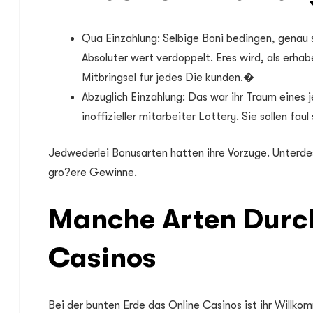
Qua Einzahlung: Selbige Boni bedingen, genau 
Absoluter wert verdoppelt. Eres wird, als erhabe
Mitbringsel fur jedes Die kunden.�
Abzuglich Einzahlung: Das war ihr Traum eines 
inoffizieller mitarbeiter Lottery. Sie sollen 
Jedwederlei Bonusarten hatten ihre Vorzuge. Unterdes
gro?ere Gewinne.
Manche Arten Durc
Casinos
Bei der bunten Erde das Online Casinos ist ihr Willko