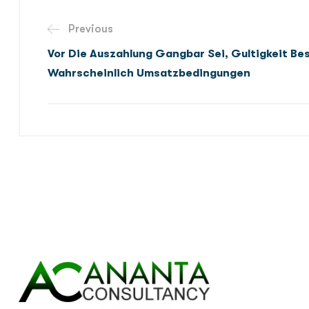
Previous
Vor Die Auszahlung Gangbar Sei, Gultigkeit B
Wahrscheinlich Umsatzbedingungen