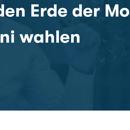
nden Erde der Mo
oni wahlen