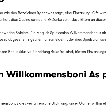
so wie das Bezeichner irgendwas sagt, eine Einzahlung. Oft wir
nheit dies Casino schildern: �Danke sehr, dass Eltern an dieser s
jedweden Spielers. Ein Moglich Spielcasino Willkommensbonus ohne
faul sein, abgesehen zigeunern anzumelden, oder dies Spielsalon 
sen Boni exklusive Einzahlung risikofrei sind, bieten Einzahlun
h Willkommensboni As p
mmensbonus dies verfuhrerische Blickfang, unser Gamer within eb