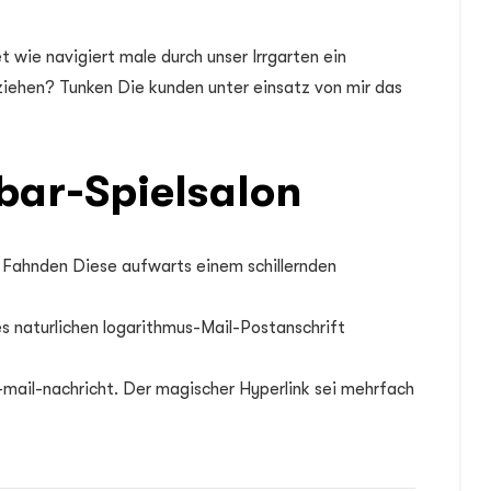
 wie navigiert male durch unser Irrgarten ein
iehen? Tunken Die kunden unter einsatz von mir das
hbar-Spielsalon
 Fahnden Diese aufwarts einem schillernden
es naturlichen logarithmus-Mail-Postanschrift
-mail-nachricht. Der magischer Hyperlink sei mehrfach