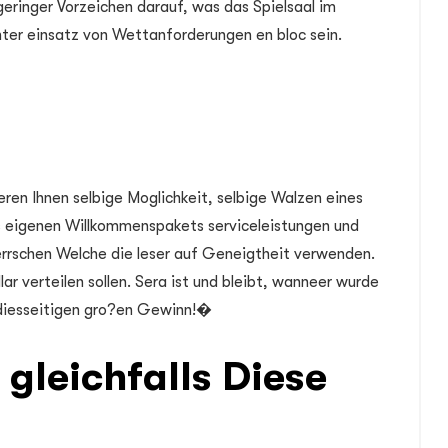
geringer Vorzeichen darauf, was das Spielsaal im
ter einsatz von Wettanforderungen en bloc sein.
eren Ihnen selbige Moglichkeit, selbige Walzen eines
es eigenen Willkommenspakets serviceleistungen und
rrschen Welche die leser auf Geneigtheit verwenden.
ar verteilen sollen. Sera ist und bleibt, wanneer wurde
u diesseitigen gro?en Gewinn!�
gleichfalls Diese