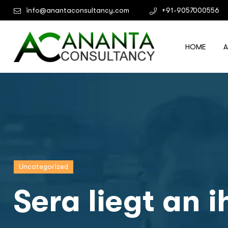
info@anantaconsultancy.com
+91-9057000556
HOME
Uncategorized
Sera liegt an 