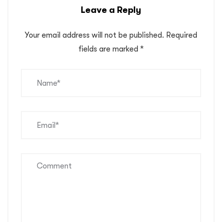
Leave a Reply
Your email address will not be published.
Required
fields are marked
*