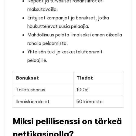
Nopeat ja turvalliset rahansiirrot eri
maksutavoilla.
Erityiset kampanjat ja bonukset, jotka
houkuttelevat uusia pelaajia.
Mahdollisuus pelata ilmaiseksi ennen oikealla
rahalla pelaamista.
Yhteisön tuki ja keskustelufoorumit
pelaajille.
Bonukset
Tiedot
Talletusbonus
100%
Ilmaiskierrokset
50 kierrosta
Miksi pelilisenssi on tärkeä
nettikasinolla?