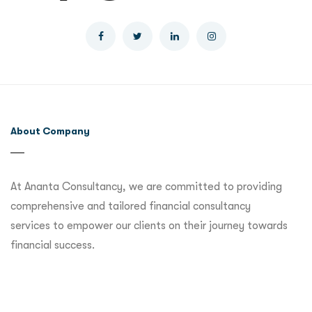
About Company
At Ananta Consultancy, we are committed to providing
comprehensive and tailored financial consultancy
services to empower our clients on their journey towards
financial success.