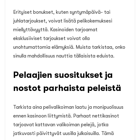
Erityiset bonukset, kuten syntymäpäivä- tai
juhlatarjoukset, voivat lisätä pelikokemuksesi
miellyttävyyttä. Kasinoiden tarjoamat
eksklusiiviset tarjoukset voivat olla
unohtumattomia elämyksiä. Muista tarkistaa, onko
sinulla mahdollisuus nauttia tällaisista eduista.
Pelaajien suositukset ja
nostot parhaista peleistä
Tarkista aina pelivalikoiman laatu ja monipuolisuus
ennen kasinoon liittymistä. Parhaat nettikasinot
tarjoavat kattavan valikoiman pelejä, jotka
jatkuvasti päivittyvät uusilla julkaisuilla. Tämä