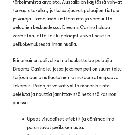
tärkeimmistä arvoista. Alustalla on käytössä vahvat
turvaprotokollat, jotka suojaavat pelaajien tietoja
ja varoja. Tämä lisää luottamusta ja varmuutta
pelaajien keskuudessa. Dreamz Casino haluaa
varmistaa, että kaikki pelaajat voivat nauttia
pelikokemuksesta ilman huolia.
Erinomainen pelivalikoima houkuttelee pelaajia
Dreamz Casinolle, jossa jokainen peli on suunniteltu
tarjoamaan ainutlaatuinen ja mukaansatempaava
kokemus. Pelaajat voivat valita monenlaisista
peleistä ja nauttia jännittävistä hetkistä kasinon
parissa.
Upeat visuaaliset efektit ja äänimaailma
parantavat pelikokemusta.