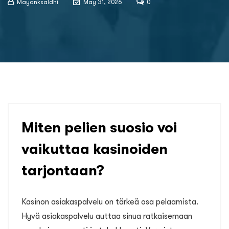
Mayanksaldhi
May 31, 2026
0
Miten pelien suosio voi
vaikuttaa kasinoiden
tarjontaan?
Kasinon asiakaspalvelu on tärkeä osa pelaamista.
Hyvä asiakaspalvelu auttaa sinua ratkaisemaan