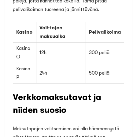
pelejä, joita kannattaa kokeilla. Tämä pitää
pelivalikoiman tuoreena ja jännittävänä.
Voittojen
Kasino
Pelivalikoima
maksuaika
Kasino
12h
300 peliä
O
Kasino
24h
500 peliä
P
Verkkomaksutavat ja
niiden suosio
Maksutapojen valitseminen voi olla hämmennystä