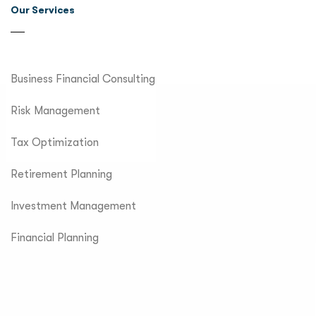
Our Services
Business Financial Consulting
Risk Management
Tax Optimization
Retirement Planning
Investment Management
Financial Planning