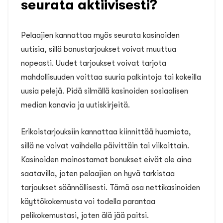
seurata aktiivisesti?
Pelaajien kannattaa myös seurata kasinoiden
uutisia, sillä bonustarjoukset voivat muuttua
nopeasti. Uudet tarjoukset voivat tarjota
mahdollisuuden voittaa suuria palkintoja tai kokeilla
uusia pelejä. Pidä silmällä kasinoiden sosiaalisen
median kanavia ja uutiskirjeitä.
Erikoistarjouksiin kannattaa kiinnittää huomiota,
sillä ne voivat vaihdella päivittäin tai viikoittain.
Kasinoiden mainostamat bonukset eivät ole aina
saatavilla, joten pelaajien on hyvä tarkistaa
tarjoukset säännöllisesti. Tämä osa nettikasinoiden
käyttökokemusta voi todella parantaa
pelikokemustasi, joten älä jää paitsi.