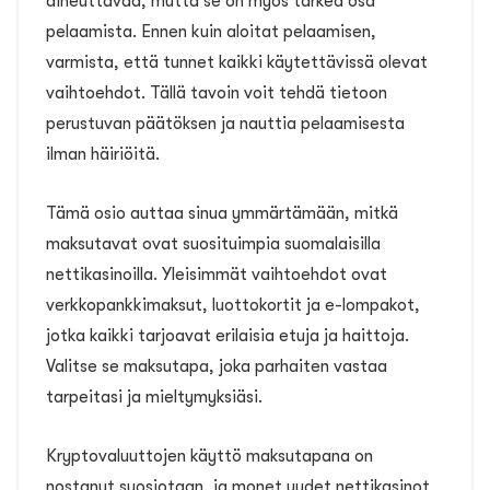
aiheuttavaa, mutta se on myös tärkeä osa
pelaamista. Ennen kuin aloitat pelaamisen,
varmista, että tunnet kaikki käytettävissä olevat
vaihtoehdot. Tällä tavoin voit tehdä tietoon
perustuvan päätöksen ja nauttia pelaamisesta
ilman häiriöitä.
Tämä osio auttaa sinua ymmärtämään, mitkä
maksutavat ovat suosituimpia suomalaisilla
nettikasinoilla. Yleisimmät vaihtoehdot ovat
verkkopankkimaksut, luottokortit ja e-lompakot,
jotka kaikki tarjoavat erilaisia etuja ja haittoja.
Valitse se maksutapa, joka parhaiten vastaa
tarpeitasi ja mieltymyksiäsi.
Kryptovaluuttojen käyttö maksutapana on
nostanut suosiotaan, ja monet uudet nettikasinot