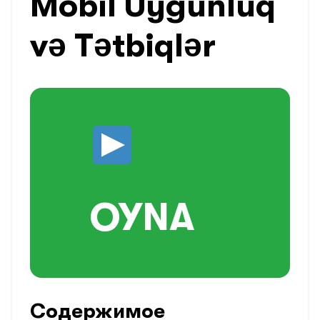
Mobil Uyğunluq
və Tətbiqlər
OYNA
Содержимое