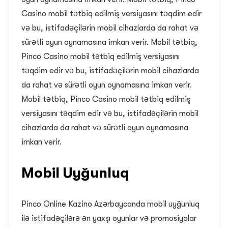
Casino mobil tətbiq edilmiş versiyasını təqdim edir
və bu, istifadəçilərin mobil cihazlarda da rahat və
sürətli oyun oynamasına imkan verir. Mobil tətbiq,
Pinco Casino mobil tətbiq edilmiş versiyasını
təqdim edir və bu, istifadəçilərin mobil cihazlarda
da rahat və sürətli oyun oynamasına imkan verir.
Mobil tətbiq, Pinco Casino mobil tətbiq edilmiş
versiyasını təqdim edir və bu, istifadəçilərin mobil
cihazlarda da rahat və sürətli oyun oynamasına
imkan verir.
Mobil Uyğunluq
Pinco Online Kazino Azərbaycanda mobil uyğunluq
ilə istifadəçilərə ən yaxşı oyunlar və promosiyalar