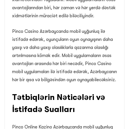
avantajlarından biri, hər zaman və hər yerdə dəstək
xidmətlərinin müraciət edilə biləciliyindir.
Pinco Casino Azərbaycanda mobil uyğunluq ilə
istifadə edərək, oyunçuların oyun oynayışının daha
yaxşı və daha yaxşı olasılıklarla qazanma olasılığı
artırılmasına kömək edir. Mobil uygulamaların əsas
avantajları arasında hər biri necədir, Pinco Casino
mobil uygulamaları ilə istifadə edərək, Azərbaycanın
hər bir qısa və bölgəsindən oyun oynayabilecəksiniz.
Tətbiqlərin Nəticələri və
İstifadə Sualları
Pinco Online Kazino Azərbaycanda mobil uyğunluq