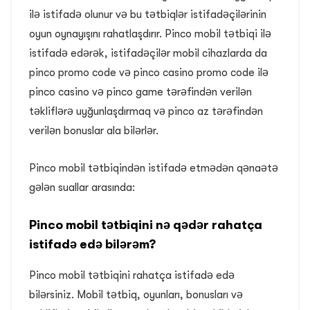
ilə istifadə olunur və bu tətbiqlər istifadəçilərinin
oyun oynayışını rahatlaşdırır. Pinco mobil tətbiqi ilə
istifadə edərək, istifadəçilər mobil cihazlarda da
pinco promo code və pinco casino promo code ilə
pinco casino və pinco game tərəfindən verilən
təkliflərə uyğunlaşdırmaq və pinco az tərəfindən
verilən bonuslar ala bilərlər.
Pinco mobil tətbiqindən istifadə etmədən qənaətə
gələn suallar arasında:
Pinco mobil tətbiqini nə qədər rahatça
istifadə edə bilərəm?
Pinco mobil tətbiqini rahatça istifadə edə
bilərsiniz. Mobil tətbiq, oyunları, bonusları və