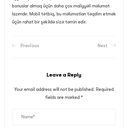
bonuslar almaq üçün daha çox maliyyəli məlumat
lazımdır. Mobil tətbiq, bu məlumatları təqdim etmək
üçün rahat bir şəkildə sizə təmin edir.
Previous
Next
Leave a Reply
Your email address will not be published.
Required
fields are marked
*