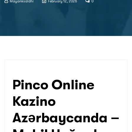
Mayanksaldhi
February 12, 2026
0
Pinco Online
Kazino
Azərbaycanda –