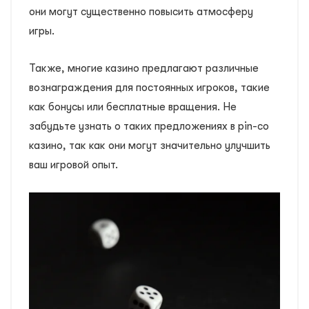
они могут существенно повысить атмосферу
игры.
Также, многие казино предлагают различные
вознаграждения для постоянных игроков, такие
как бонусы или бесплатные вращения. Не
забудьте узнать о таких предложениях в pin-co
казино, так как они могут значительно улучшить
ваш игровой опыт.