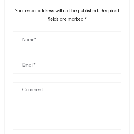
Your email address will not be published.
Required
fields are marked
*