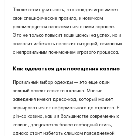
Также стоит учитывать, что каждая игра имеет
свои специфические правила, и новичкам
рекомендуется ознакомиться с ними заранее.
Это не только повысит ваши шансы на успех, но и
позволит избежать неловких ситуаций, связанных
с неправильным пониманием игрового процесса.
Как одеваться для посещения казино
Правильный выбор одежды — это еще один
важный аспект этикета в казино. Многие
заведения имеют дресс-код, который может
варьироваться от неформального до строгого. В
pin-co казино, как и в большинстве современных
казино, допускается более свободный стиль,
однако стоит избегать слишком повседневной