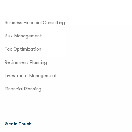
Business Financial Consulting
Risk Management
Tax Optimization
Retirement Planning
Investment Management
Financial Planning
Get In Touch