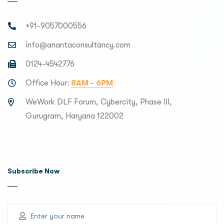
+91-9057000556
info@anantaconsultancy.com
0124-4542776
Office Hour:
8AM - 6PM
WeWork DLF Forum, Cybercity, Phase III,
Gurugram, Haryana 122002
Subscribe Now