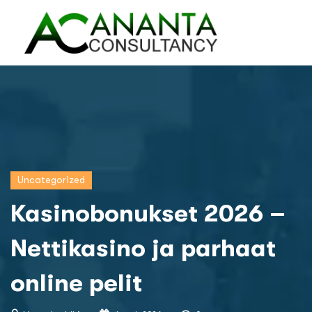
Uncategorized
Kasinobonukset 2026 –
Nettikasino ja parhaat
online pelit