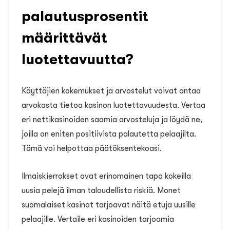
palautusprosentit
määrittävät
luotettavuutta?
Käyttäjien kokemukset ja arvostelut voivat antaa
arvokasta tietoa kasinon luotettavuudesta. Vertaa
eri nettikasinoiden saamia arvosteluja ja löydä ne,
joilla on eniten positiivista palautetta pelaajilta.
Tämä voi helpottaa päätöksentekoasi.
Ilmaiskierrokset ovat erinomainen tapa kokeilla
uusia pelejä ilman taloudellista riskiä. Monet
suomalaiset kasinot tarjoavat näitä etuja uusille
pelaajille. Vertaile eri kasinoiden tarjoamia