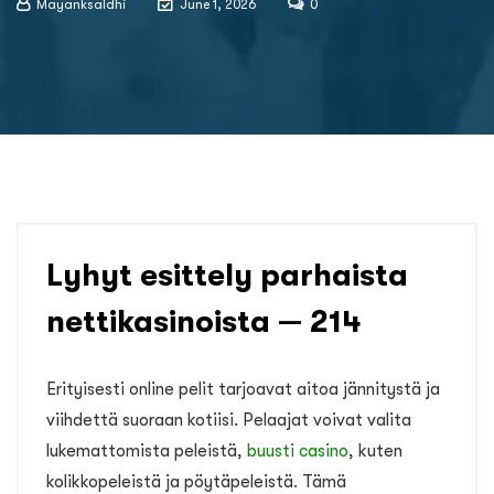
Mayanksaldhi
June 1, 2026
0
Lyhyt esittely parhaista
nettikasinoista — 214
Erityisesti online pelit tarjoavat aitoa jännitystä ja
viihdettä suoraan kotiisi. Pelaajat voivat valita
lukemattomista peleistä,
buusti casino
, kuten
kolikkopeleistä ja pöytäpeleistä. Tämä