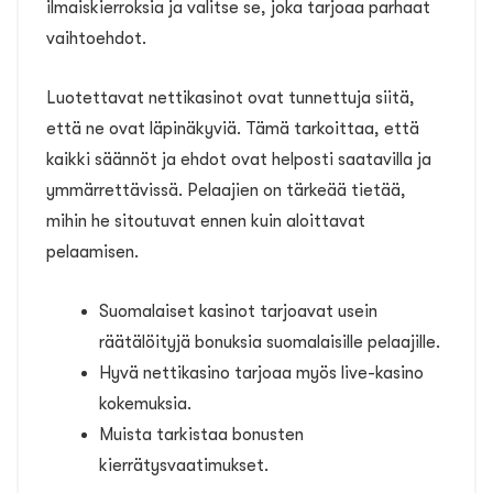
ilmaiskierroksia ja valitse se, joka tarjoaa parhaat
vaihtoehdot.
Luotettavat nettikasinot ovat tunnettuja siitä,
että ne ovat läpinäkyviä. Tämä tarkoittaa, että
kaikki säännöt ja ehdot ovat helposti saatavilla ja
ymmärrettävissä. Pelaajien on tärkeää tietää,
mihin he sitoutuvat ennen kuin aloittavat
pelaamisen.
Suomalaiset kasinot tarjoavat usein
räätälöityjä bonuksia suomalaisille pelaajille.
Hyvä nettikasino tarjoaa myös live-kasino
kokemuksia.
Muista tarkistaa bonusten
kierrätysvaatimukset.