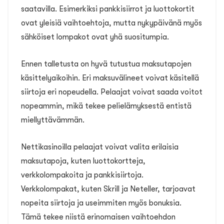
saatavilla. Esimerkiksi pankkisiirrot ja luottokortit
ovat yleisiä vaihtoehtoja, mutta nykypäivänä myös
sähköiset lompakot ovat yhä suositumpia.
Ennen talletusta on hyvä tutustua maksutapojen
käsittelyaikoihin. Eri maksuvälineet voivat käsitellä
siirtoja eri nopeudella. Pelaajat voivat saada voitot
nopeammin, mikä tekee pelielämyksestä entistä
miellyttävämmän.
Nettikasinoilla pelaajat voivat valita erilaisia
maksutapoja, kuten luottokortteja,
verkkolompakoita ja pankkisiirtoja.
Verkkolompakat, kuten Skrill ja Neteller, tarjoavat
nopeita siirtoja ja useimmiten myös bonuksia.
Tämä tekee niistä erinomaisen vaihtoehdon