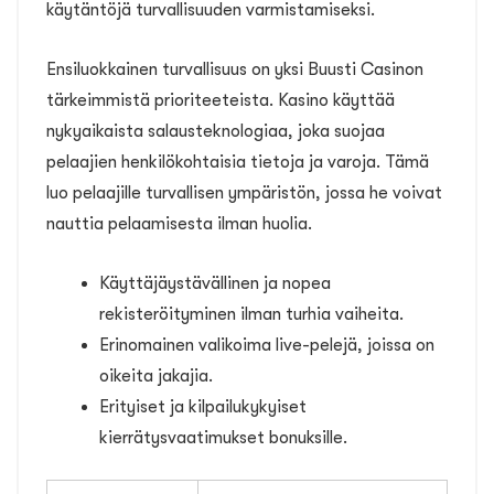
käytäntöjä turvallisuuden varmistamiseksi.
Ensiluokkainen turvallisuus on yksi Buusti Casinon
tärkeimmistä prioriteeteista. Kasino käyttää
nykyaikaista salausteknologiaa, joka suojaa
pelaajien henkilökohtaisia tietoja ja varoja. Tämä
luo pelaajille turvallisen ympäristön, jossa he voivat
nauttia pelaamisesta ilman huolia.
Käyttäjäystävällinen ja nopea
rekisteröityminen ilman turhia vaiheita.
Erinomainen valikoima live-pelejä, joissa on
oikeita jakajia.
Erityiset ja kilpailukykyiset
kierrätysvaatimukset bonuksille.