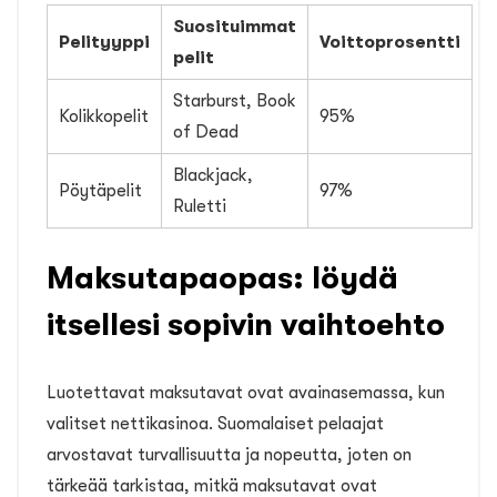
Suosituimmat
Pelityyppi
Voittoprosentti
pelit
Starburst, Book
Kolikkopelit
95%
of Dead
Blackjack,
Pöytäpelit
97%
Ruletti
Maksutapaopas: löydä
itsellesi sopivin vaihtoehto
Luotettavat maksutavat ovat avainasemassa, kun
valitset nettikasinoa. Suomalaiset pelaajat
arvostavat turvallisuutta ja nopeutta, joten on
tärkeää tarkistaa, mitkä maksutavat ovat