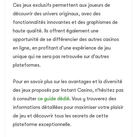
Ces jeux exclusifs permettent aux joueurs de
découvrir des univers originaux, avec des
fonctionnalités innovantes et des graphismes de
haute qualité. Ils offrent également une
opportunité de se différencier des autres casinos
en ligne, en profitant d’une expérience de jeu
unique qui ne sera pas retrouvée sur d’autres
plateformes.
Pour en savoir plus sur les avantages et la diversité
des jeux proposés par Instant Casino, n’hésitez pas
à consulter
ce guide dédié
. Vous y trouverez des
informations détaillées pour maximiser votre plaisir
de jeu et découvrir tous les secrets de cette
plateforme exceptionnelle.