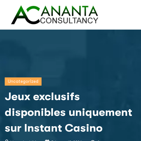
Uncategorized
Jeux exclusifs
disponibles uniquement
sur Instant Casino