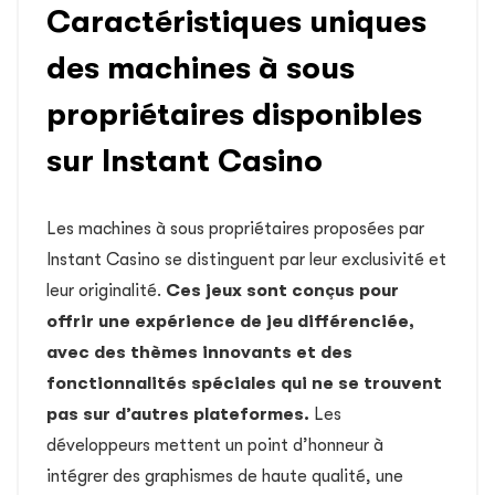
Caractéristiques uniques
des machines à sous
propriétaires disponibles
sur Instant Casino
Les machines à sous propriétaires proposées par
Instant Casino se distinguent par leur exclusivité et
leur originalité.
Ces jeux sont conçus pour
offrir une expérience de jeu différenciée,
avec des thèmes innovants et des
fonctionnalités spéciales qui ne se trouvent
pas sur d’autres plateformes.
Les
développeurs mettent un point d’honneur à
intégrer des graphismes de haute qualité, une