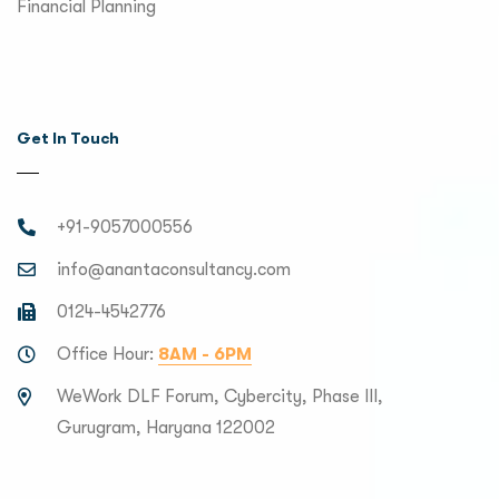
Financial Planning
Get In Touch
+91-9057000556
info@anantaconsultancy.com
0124-4542776
Office Hour:
8AM - 6PM
WeWork DLF Forum, Cybercity, Phase III,
Gurugram, Haryana 122002