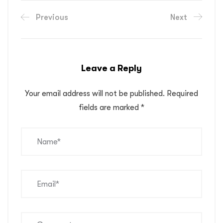
Previous
Next
Leave a Reply
Your email address will not be published.
Required
fields are marked
*