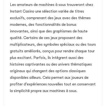
Les amateurs de machines à sous trouveront chez
Instant Casino une sélection variée de titres
exclusifs, comprenant des jeux avec des thèmes
modernes, des fonctionnalités de bonus
innovantes, ainsi que des graphismes de haute
qualité. Certains de ces jeux proposent des
multiplicateurs, des symboles spéciaux ou des tours
gratuits améliorés, conçus pour rendre chaque tour
plus excitant. Parfois, ils intègrent aussi des
histoires captivantes ou des univers thématiques
originaux qui changent des options classiques
disponibles ailleurs. Cela permet aux joueurs de
profiter d’expériences nouvelles tout en conservant
la simplicité propre aux machines à sous.