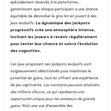
spécialement réservés à la plateforme,
garantissant que chaque participant a une chance
équitable de décrocher le gros lot en jouant à des
jeux exclusifs.
La dynamique des jackpots
progressifs crée une atmosphère intense,
incitant les joueurs à revenir régulièrement
pour tenter leur chance et suivre l’évolution
des cagnottes.
Les jeux proposant ces jackpots exclusifs sont
soigneusement sélectionnés pour maximiser le
potentiel de gains, tout en offrant une expérience
de jeu captivante.
Les montants peuvent atteindre
des millions d’euros, ce qui représente une
opportunité unique pour les amateurs de grands
gains.
Voici une vue d’ensemble des