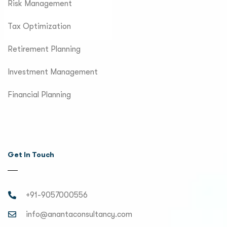
Risk Management
Tax Optimization
Retirement Planning
Investment Management
Financial Planning
Get In Touch
+91-9057000556
info@anantaconsultancy.com