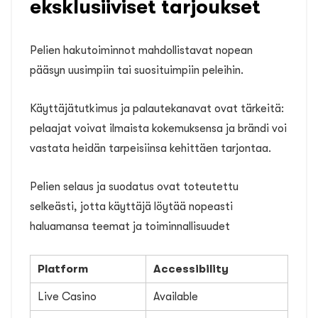
eksklusiiviset tarjoukset
Pelien hakutoiminnot mahdollistavat nopean
pääsyn uusimpiin tai suosituimpiin peleihin.
Käyttäjätutkimus ja palautekanavat ovat tärkeitä:
pelaajat voivat ilmaista kokemuksensa ja brändi voi
vastata heidän tarpeisiinsa kehittäen tarjontaa.
Pelien selaus ja suodatus ovat toteutettu
selkeästi, jotta käyttäjä löytää nopeasti
haluamansa teemat ja toiminnallisuudet
Platform
Accessibility
Live Casino
Available