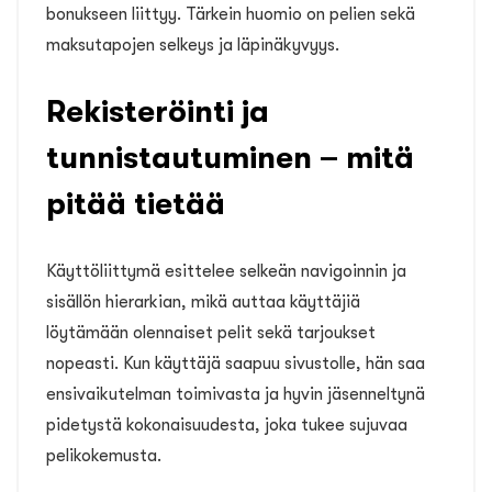
bonukseen liittyy. Tärkein huomio on pelien sekä
maksutapojen selkeys ja läpinäkyvyys.
Rekisteröinti ja
tunnistautuminen – mitä
pitää tietää
Käyttöliittymä esittelee selkeän navigoinnin ja
sisällön hierarkian, mikä auttaa käyttäjiä
löytämään olennaiset pelit sekä tarjoukset
nopeasti. Kun käyttäjä saapuu sivustolle, hän saa
ensivaikutelman toimivasta ja hyvin jäsenneltynä
pidetystä kokonaisuudesta, joka tukee sujuvaa
pelikokemusta.