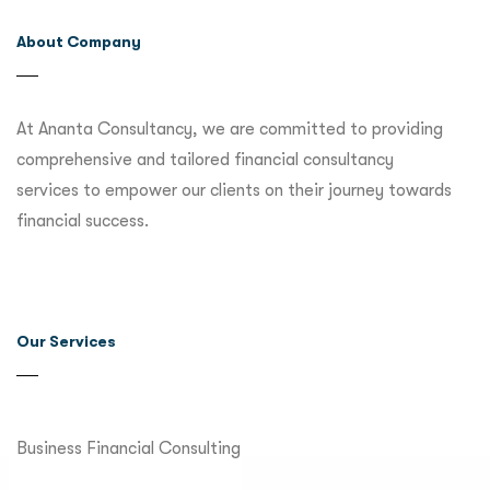
About Company
At Ananta Consultancy, we are committed to providing
comprehensive and tailored financial consultancy
services to empower our clients on their journey towards
financial success.
Our Services
Business Financial Consulting