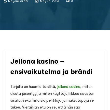
Mayanksaldhi
May 25, 2026
0
Jellona kasino –
ensivaikutelma ja brändi
Tarjolla on huomioita siitä,
jellona casino
, miten
alusta jäsentyy ja miten käyttäjä liikkuu sivuston
sisällä, sekä millaisia pelitiloja ja maksutapoja se
tukee. Vierailijan etu on se, että hän saa