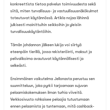
konkreettista tietoa palvelun toimivuudesta sekä
siitä, miten turvallisuus- ja vastuullisuusnäkökulmat
toteutuvat käytännössä. Artikla nojaa lähinnä
julkisesti mainittuihin seikkoihin ja yleisiin
turvallisuuskäytäntöihin.
Tämän johdannon jälkeen lukija voi siirtyä
eteenpäin tierillä, jossa rekisteröinti, maksut ja
pelivalikoima avautuvat käytännöllisesti ja
selkeästi.
Ensimmäinen vaikutelma Jellonasta perustuu sen
suunnitteluun, joka pyrkii tarjoamaan sujuvan
pelaamiskokemuksen ilman turhia viiveitä.
Verkkosivusto rohkaisee pelaajia tutustumaan
ennen pelaamista ja tuntemaan, mitä cashback-