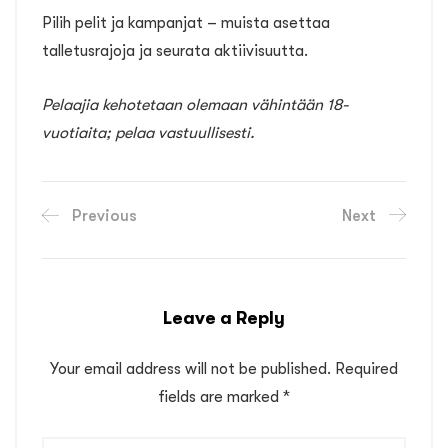
Pilih pelit ja kampanjat – muista asettaa
talletusrajoja ja seurata aktiivisuutta.
Pelaajia kehotetaan olemaan vähintään 18-
vuotiaita; pelaa vastuullisesti.
Previous
Next
Leave a Reply
Your email address will not be published.
Required
fields are marked
*