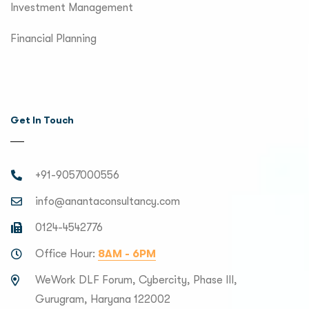
Investment Management
Financial Planning
Get In Touch
+91-9057000556
info@anantaconsultancy.com
0124-4542776
Office Hour:
8AM - 6PM
WeWork DLF Forum, Cybercity, Phase III,
Gurugram, Haryana 122002