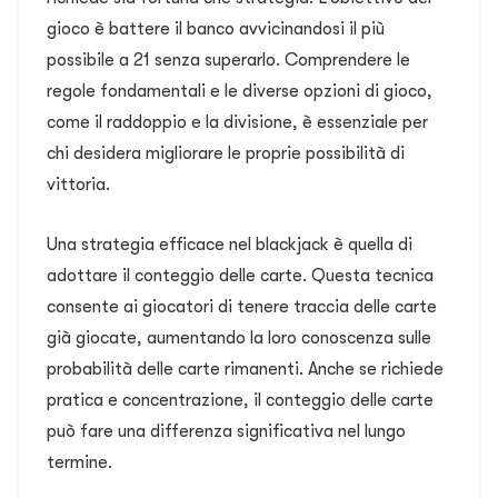
gioco è battere il banco avvicinandosi il più
possibile a 21 senza superarlo. Comprendere le
regole fondamentali e le diverse opzioni di gioco,
come il raddoppio e la divisione, è essenziale per
chi desidera migliorare le proprie possibilità di
vittoria.
Una strategia efficace nel blackjack è quella di
adottare il conteggio delle carte. Questa tecnica
consente ai giocatori di tenere traccia delle carte
già giocate, aumentando la loro conoscenza sulle
probabilità delle carte rimanenti. Anche se richiede
pratica e concentrazione, il conteggio delle carte
può fare una differenza significativa nel lungo
termine.