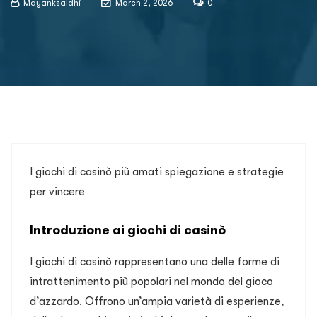
Mayanksaldhi
March 2, 2026
0
I giochi di casinò più amati spiegazione e strategie
per vincere
Introduzione ai giochi di casinò
I giochi di casinò rappresentano una delle forme di
intrattenimento più popolari nel mondo del gioco
d’azzardo. Offrono un’ampia varietà di esperienze,