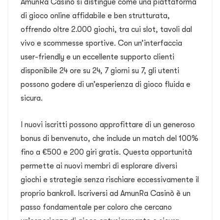
AmunRa Casinò si distingue come una piattaforma
di gioco online affidabile e ben strutturata,
offrendo oltre 2.000 giochi, tra cui slot, tavoli dal
vivo e scommesse sportive. Con un’interfaccia
user-friendly e un eccellente supporto clienti
disponibile 24 ore su 24, 7 giorni su 7, gli utenti
possono godere di un’esperienza di gioco fluida e
sicura.
I nuovi iscritti possono approfittare di un generoso
bonus di benvenuto, che include un match del 100%
fino a €500 e 200 giri gratis. Questa opportunità
permette ai nuovi membri di esplorare diversi
giochi e strategie senza rischiare eccessivamente il
proprio bankroll. Iscriversi ad AmunRa Casinò è un
passo fondamentale per coloro che cercano