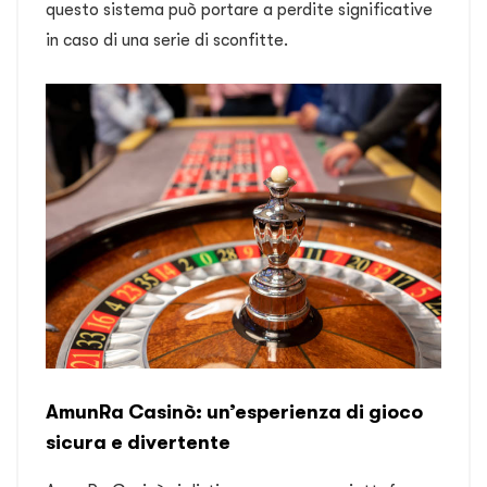
questo sistema può portare a perdite significative
in caso di una serie di sconfitte.
AmunRa Casinò: un’esperienza di gioco
sicura e divertente