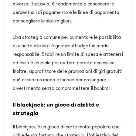
diversa. Tuttavia, è fondamentale conoscere le
percentuali di pagamento e le linee di pagamento
per scegliere le slot migliori.
Una strategia comune per aumentare le possibilità
di vincita alle slot è gestire il budget in modo
responsabile. Stabilire un limite di spesa e attenersi
ad esso è cruciale per evitare perdite eccessive.
Inoltre, approfittare delle promozioni di giri gratuiti
può essere un modo efficace per prolungare il
divertimento senza compromettere il bankroll.
Il blackjack: un gioco di abilità e
strategia
Il blackjack è un gioco di carte molto popolare che
richiede sia fortuna che strategia. L’obiettivo del