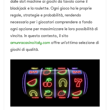
dalle slot machine ai giochi da tavolo come il
blackjack e la roulette. Ogni gioco ha le proprie
regole, strategie e probabilità, rendendo
necessario per i giocatori comprendere a fondo
ogni opzione per massimizzare le loro possibilità di
vincita. In questo contesto, il sito
amunracasinoitaly.com
offre un’ottima selezione di
giochi di qualità.