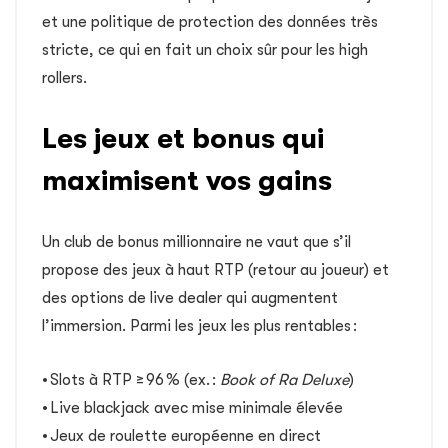
et une politique de protection des données très
stricte, ce qui en fait un choix sûr pour les high
rollers.
Les jeux et bonus qui
maximisent vos gains
Un club de bonus millionnaire ne vaut que s’il
propose des jeux à haut RTP (retour au joueur) et
des options de live dealer qui augmentent
l’immersion. Parmi les jeux les plus rentables :
• Slots à RTP ≥ 96 % (ex. :
Book of Ra Deluxe
)
• Live blackjack avec mise minimale élevée
• Jeux de roulette européenne en direct