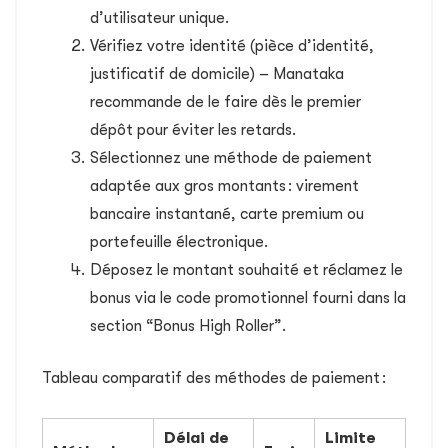
d’utilisateur unique.
Vérifiez votre identité (pièce d’identité,
justificatif de domicile) – Manataka
recommande de le faire dès le premier
dépôt pour éviter les retards.
Sélectionnez une méthode de paiement
adaptée aux gros montants : virement
bancaire instantané, carte premium ou
portefeuille électronique.
Déposez le montant souhaité et réclamez le
bonus via le code promotionnel fourni dans la
section “Bonus High Roller”.
Tableau comparatif des méthodes de paiement :
Délai de
Limite