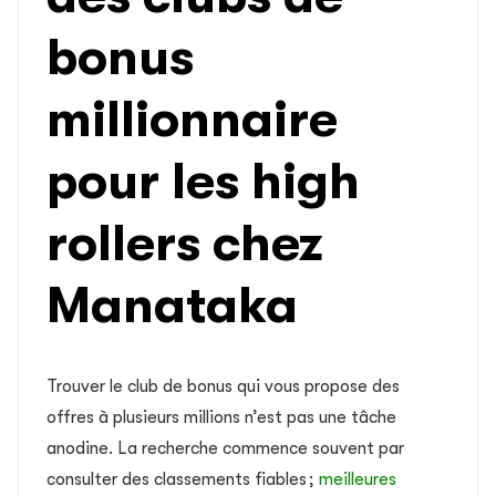
bonus
millionnaire
pour les high
rollers chez
Manataka
Trouver le club de bonus qui vous propose des
offres à plusieurs millions n’est pas une tâche
anodine. La recherche commence souvent par
consulter des classements fiables ;
meilleures