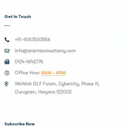
Get In Touch
+91-9057000556
info@anantaconsultancy.com
0124-4542776
Office Hour:
8AM - 6PM
WeWork DLF Forum, Cybercity, Phase III,
Gurugram, Haryana 122002
Subscribe Now