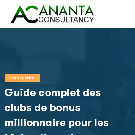
Uncategorized
Guide complet des
clubs de bonus
millionnaire pour les