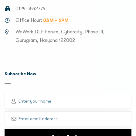
0124-4542776
Office Hour:
8AM - 6PM
WeWork DLF Forum, Cybercity, Phase III,
Gurugram, Haryana 122002
Subscribe Now