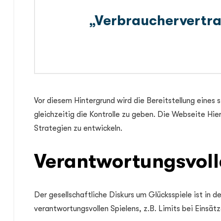
„Verbrauchervertrau
Vor diesem Hintergrund wird die Bereitstellung eines
gleichzeitig die Kontrolle zu geben. Die Webseite Hi
Strategien zu entwickeln.
Verantwortungsvolle
Der gesellschaftliche Diskurs um Glücksspiele ist in 
verantwortungsvollen Spielens, z.B. Limits bei Eins