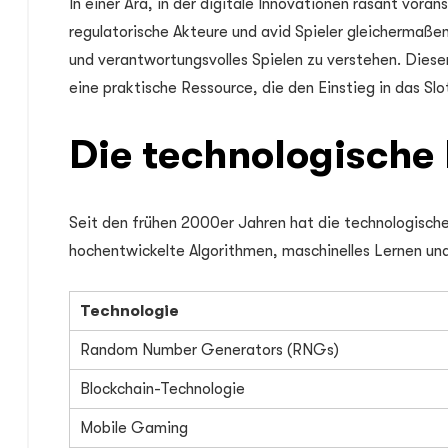
In einer Ära, in der digitale Innovationen rasant vora
regulatorische Akteure und avid Spieler gleichermaßen
und verantwortungsvolles Spielen zu verstehen. Dieser
eine praktische Ressource, die den Einstieg in das Sl
Die technologische 
Seit den frühen 2000er Jahren hat die technologische
hochentwickelte Algorithmen, maschinelles Lernen und
Technologie
Random Number Generators (RNGs)
Blockchain-Technologie
Mobile Gaming