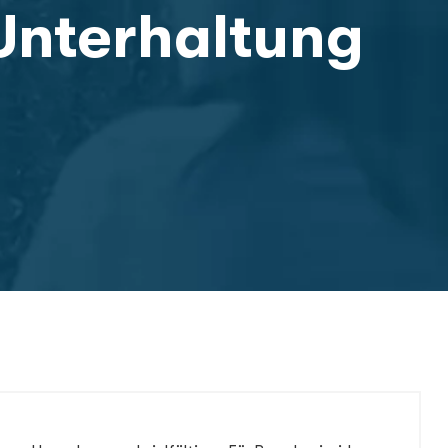
 Unterhaltung