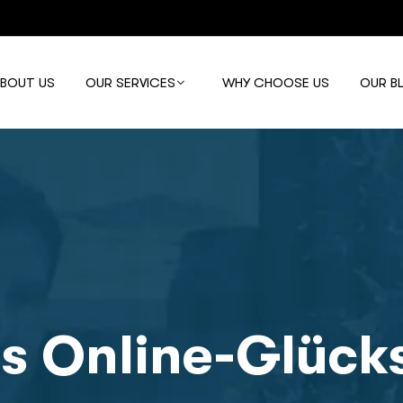
ABOUT US
OUR SERVICES
WHY CHOOSE US
OUR B
s Online-Glücks