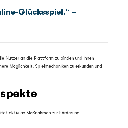
line-Glücksspiel.“ –
le Nutzer an die Plattform zu binden und ihnen
chere Möglichkeit, Spielmechaniken zu erkunden und
Aspekte
beitet aktiv an Maßnahmen zur Förderung