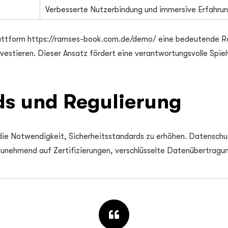
Verbesserte Nutzerbindung und immersive Erfahru
lattform https://ramses-book.com.de/demo/ eine bedeutende Roll
investieren. Dieser Ansatz fördert eine verantwortungsvolle Spie
ds und Regulierung
die Notwendigkeit, Sicherheitsstandards zu erhöhen. Datenschut
unehmend auf Zertifizierungen, verschlüsselte Datenübertragung