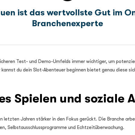
en ist das wertvollste Gut im On
Branchenexperte
 sicheren Test- und Demo-Umfelds immer wichtiger, um potenziel
er kannst du dein Slot-Abenteuer beginnen bietet genau diese si
s Spielen und soziale 
den letzten Jahren stärker in den Fokus gerückt. Die Branche ar
ätzen, Selbstausschlussprogramme und Echtzeitüberwachung.