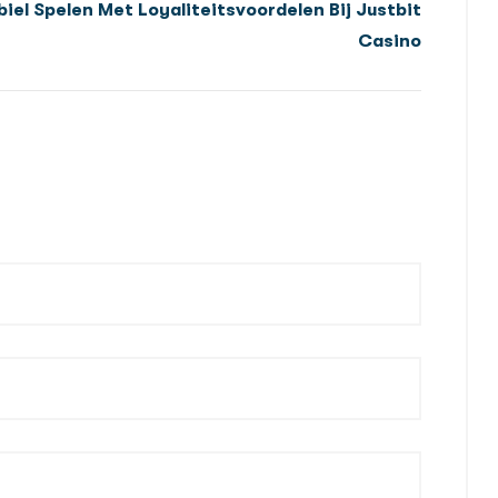
iel Spelen Met Loyaliteitsvoordelen Bij Justbit
Casino