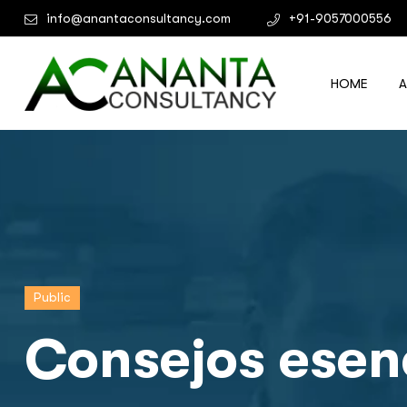
info@anantaconsultancy.com
+91-9057000556
HOME
Public
Consejos esen