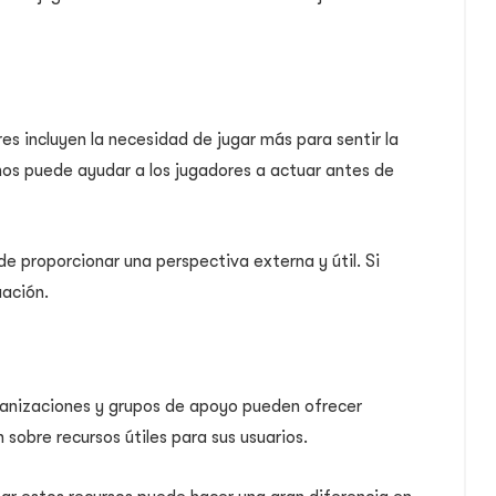
es incluyen la necesidad de jugar más para sentir la
nos puede ayudar a los jugadores a actuar antes de
 proporcionar una perspectiva externa y útil. Si
uación.
ganizaciones y grupos de apoyo pueden ofrecer
sobre recursos útiles para sus usuarios.