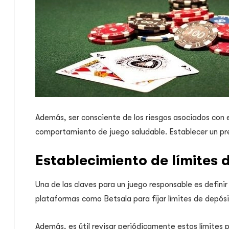
Además, ser consciente de los riesgos asociados con e
comportamiento de juego saludable. Establecer un pres
Establecimiento de límites 
Una de las claves para un juego responsable es defini
plataformas como Betsala para fijar límites de depósi
Además, es útil revisar periódicamente estos límites 