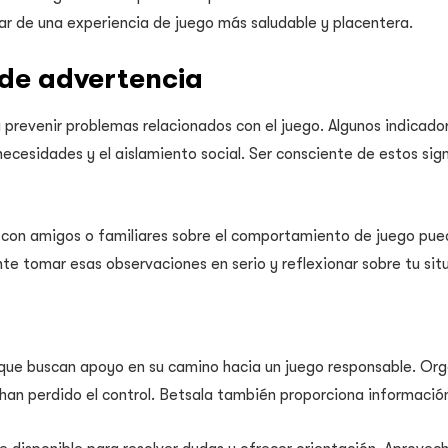
tar de una experiencia de juego más saludable y placentera.
de advertencia
a prevenir problemas relacionados con el juego. Algunos indicador
ecesidades y el aislamiento social. Ser consciente de estos sig
 con amigos o familiares sobre el comportamiento de juego puede
te tomar esas observaciones en serio y reflexionar sobre tu sit
s que buscan apoyo en su camino hacia un juego responsable. Or
han perdido el control. Betsala también proporciona información 