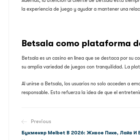
Además, la atención al cliente de Betsala está siempr
la experiencia de juego y ayudar a mantener una relac
Betsala como plataforma de
Betsala es un casino en línea que se destaca por su co
su amplia variedad de juegos con tranquilidad. La plat
Al unirse a Betsala, los usuarios no solo acceden a e
responsable. Esto refuerza la idea de que el entreten
Previous
Букмекер Melbet В 2026: Живое Пике, Лайв И 