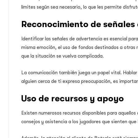
límites según sea necesario, lo que les permite disfru
Reconocimiento de señales 
Identificar las señales de advertencia es esencial par
misma emoción, el uso de fondos destinados a otras n
que la situación se vuelva complicada.
La comunicación también juega un papel vital. Hablar
alguien cerca de ti expresa preocupación, es importan
Uso de recursos y apoyo
Existen numerosos recursos disponibles para aquello
consejos y asistencia a los jugadores que sienten que 