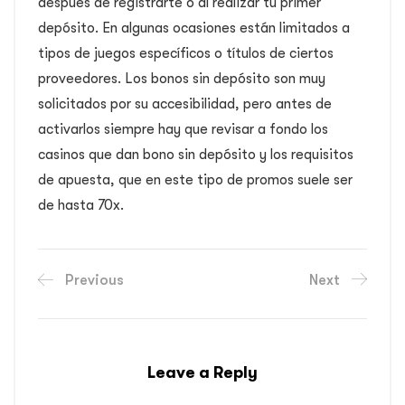
después de registrarte o al realizar tu primer
depósito. En algunas ocasiones están limitados a
tipos de juegos específicos o títulos de ciertos
proveedores. Los bonos sin depósito son muy
solicitados por su accesibilidad, pero antes de
activarlos siempre hay que revisar a fondo los
casinos que dan bono sin depósito y los requisitos
de apuesta, que en este tipo de promos suele ser
de hasta 70x.
Previous
Next
Leave a Reply