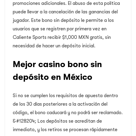
promociones adicionales. El abuso de esta política
puede llevar a la cancelación de las ganancias del
jugador. Este bono sin depósito le permite a los
usuarios que se registren por primera vez en
Caliente Sports recibir $1,000 MXN gratis, sin
necesidad de hacer un depósito inicial.
Mejor casino bono sin
depósito en México
Si no se cumplen los requisitos de apuesta dentro
de los 30 días posteriores a la activación del
código, el bono caducará y no podrá ser reclamado.
&#128204; Los depósitos se acreditan de
inmediato, y los retiros se procesan rápidamente