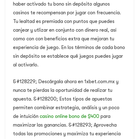
haber activado tu bono sin depósito algunos
casinos te recompensan por jugar con frecuencia.
Tu lealtad es premiada con puntos que puedes
canjear y utlizar en conjunto con dinero real, así
como con con beneficios extra que mejoran tu
experiencia de juego. En los términos de cada bono
sin depósito se establece qué juegos puedes jugar
al activarlo.
&#128229; Descárgala ahora en 1xbet.com.mx y
nunca te pierdas la oportunidad de realizar tu
apuesta. &#128200; Estos tipos de apuestas
permiten combinar estrategia, análisis y un poco
de intuición
casino online bono de $400
para
maximizar las ganancias. &#128293; Aprovecha
todas las promociones y maximiza tu experiencia