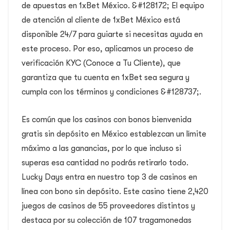
de apuestas en 1xBet México. &#128172; El equipo
de atención al cliente de 1xBet México está
disponible 24/7 para guiarte si necesitas ayuda en
este proceso. Por eso, aplicamos un proceso de
verificación KYC (Conoce a Tu Cliente), que
garantiza que tu cuenta en 1xBet sea segura y
cumpla con los términos y condiciones &#128737;️.
Es común que los casinos con bonos bienvenida
gratis sin depósito en México establezcan un límite
máximo a las ganancias, por lo que incluso si
superas esa cantidad no podrás retirarlo todo.
Lucky Days entra en nuestro top 3 de casinos en
línea con bono sin depósito. Este casino tiene 2,420
juegos de casinos de 55 proveedores distintos y
destaca por su colección de 107 tragamonedas