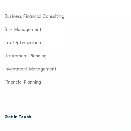
Business Financial Consulting
Risk Management
Tax Optimization
Retirement Planning
Investment Management
Financial Planning
Get In Touch