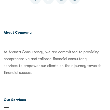
About Company
At Ananta Consultancy, we are committed to providing
comprehensive and tailored financial consultancy
services to empower our clients on their journey towards
financial success.
Our Services