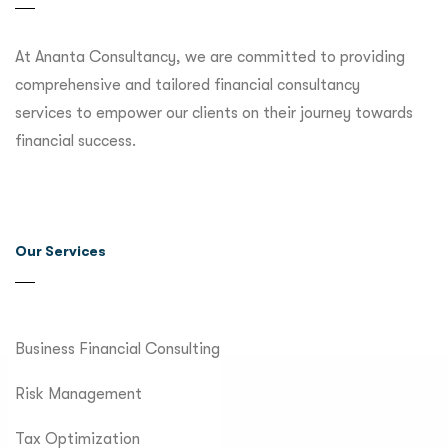
At Ananta Consultancy, we are committed to providing
comprehensive and tailored financial consultancy
services to empower our clients on their journey towards
financial success.
Our Services
Business Financial Consulting
Risk Management
Tax Optimization