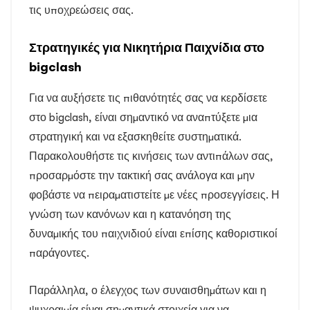
τις υποχρεώσεις σας.
Στρατηγικές για Νικητήρια Παιχνίδια στο
bigclash
Για να αυξήσετε τις πιθανότητές σας να κερδίσετε
στο bigclash, είναι σημαντικό να αναπτύξετε μια
στρατηγική και να εξασκηθείτε συστηματικά.
Παρακολουθήστε τις κινήσεις των αντιπάλων σας,
προσαρμόστε την τακτική σας ανάλογα και μην
φοβάστε να πειραματιστείτε με νέες προσεγγίσεις. Η
γνώση των κανόνων και η κατανόηση της
δυναμικής του παιχνιδιού είναι επίσης καθοριστικοί
παράγοντες.
Παράλληλα, ο έλεγχος των συναισθημάτων και η
ψυχραιμία είναι σημαντικά στοιχεία για να