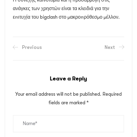
ανάγκες των χρηστών είναι τα κλειδιά για την
επιτυχία του bigclash στο μακροπρόθεσμο μέλλον.
Previous
Next
Leave a Reply
Your email address will not be published.
Required
fields are marked
*