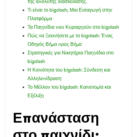
της απόλυτης διασκέδασης.
Τι είναι το bigclash; Μια Εισαγωγή στην
Πλατφόρμα
Τα Παιχνίδια που Κυριαρχούν στο bigclash
Πώς να Ξεκινήσετε με το bigclash: Ένας
Οδηγός Βήμα προς Βήμα
Στρατηγικές για Νικητήρια Παιχνίδια στο
bigclash
Η Κοινότητα του bigclash: Σύνδεση και
Αλληλεπίδραση
Το Μέλλον του bigclash: Καινοτομία και
Εξέλιξη
Επανάσταση
στο παιχνίδι: