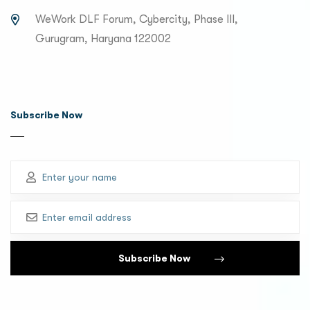
WeWork DLF Forum, Cybercity, Phase III,
Gurugram, Haryana 122002
Subscribe Now