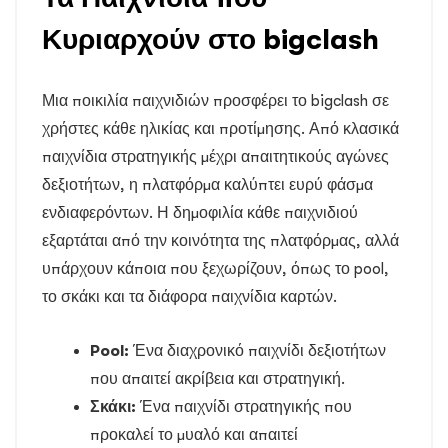
Κυριαρχούν στο bigclash
Μια ποικιλία παιχνιδιών προσφέρει το bigclash σε
χρήστες κάθε ηλικίας και προτίμησης. Από κλασικά
παιχνίδια στρατηγικής μέχρι απαιτητικούς αγώνες
δεξιοτήτων, η πλατφόρμα καλύπτει ευρύ φάσμα
ενδιαφερόντων. Η δημοφιλία κάθε παιχνιδιού
εξαρτάται από την κοινότητα της πλατφόρμας, αλλά
υπάρχουν κάποια που ξεχωρίζουν, όπως το pool,
το σκάκι και τα διάφορα παιχνίδια καρτών.
Pool:
Ένα διαχρονικό παιχνίδι δεξιοτήτων
που απαιτεί ακρίβεια και στρατηγική.
Σκάκι:
Ένα παιχνίδι στρατηγικής που
προκαλεί το μυαλό και απαιτεί