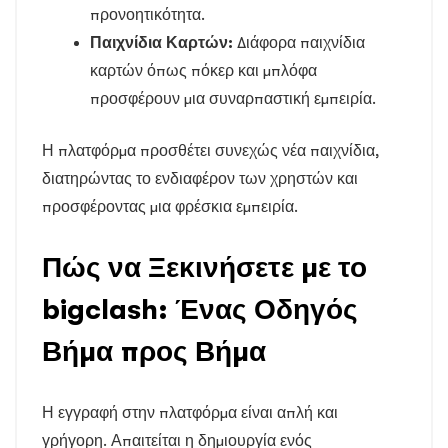
προνοητικότητα.
Παιχνίδια Καρτών:
Διάφορα παιχνίδια
καρτών όπως πόκερ και μπλόφα
προσφέρουν μια συναρπαστική εμπειρία.
Η πλατφόρμα προσθέτει συνεχώς νέα παιχνίδια,
διατηρώντας το ενδιαφέρον των χρηστών και
προσφέροντας μια φρέσκια εμπειρία.
Πώς να Ξεκινήσετε με το
bigclash: Ένας Οδηγός
Βήμα προς Βήμα
Η εγγραφή στην πλατφόρμα είναι απλή και
γρήγορη. Απαιτείται η δημιουργία ενός