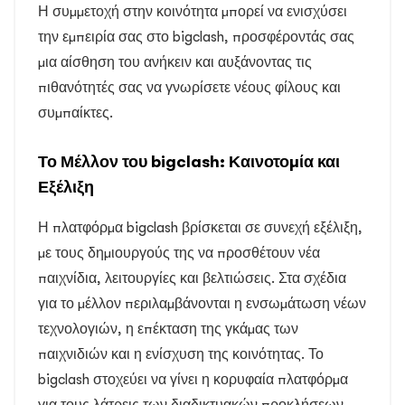
Η συμμετοχή στην κοινότητα μπορεί να ενισχύσει
την εμπειρία σας στο bigclash, προσφέροντάς σας
μια αίσθηση του ανήκειν και αυξάνοντας τις
πιθανότητές σας να γνωρίσετε νέους φίλους και
συμπαίκτες.
Το Μέλλον του bigclash: Καινοτομία και
Εξέλιξη
Η πλατφόρμα bigclash βρίσκεται σε συνεχή εξέλιξη,
με τους δημιουργούς της να προσθέτουν νέα
παιχνίδια, λειτουργίες και βελτιώσεις. Στα σχέδια
για το μέλλον περιλαμβάνονται η ενσωμάτωση νέων
τεχνολογιών, η επέκταση της γκάμας των
παιχνιδιών και η ενίσχυση της κοινότητας. Το
bigclash στοχεύει να γίνει η κορυφαία πλατφόρμα
για τους λάτρεις των διαδικτυακών προκλήσεων,