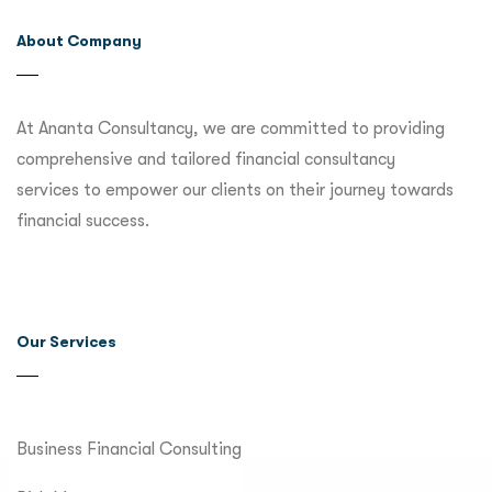
About Company
At Ananta Consultancy, we are committed to providing
comprehensive and tailored financial consultancy
services to empower our clients on their journey towards
financial success.
Our Services
Business Financial Consulting