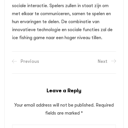
sociale interactie. Spelers zullen in staat zijn om
met elkaar te communiceren, samen te spelen en
hun ervaringen te delen. De combinatie van
innovatieve technologie en sociale functies zal de
ice fishing game naar een hoger niveau tillen.
Previous
Next
Leave a Reply
Your email address will not be published.
Required
fields are marked
*