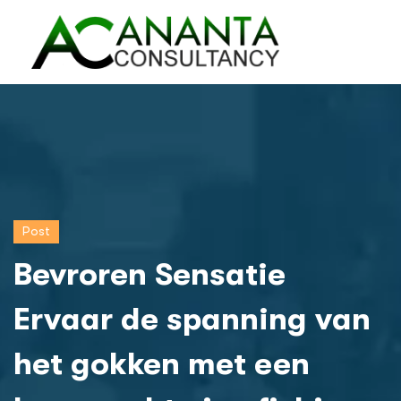
Post
Bevroren Sensatie
Ervaar de spanning van
het gokken met een