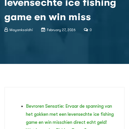
levensechte ice fishing
game en win miss
Mayanksaldhi
February 27, 2026
0
Bevroren Sensatie: Ervaar de spanning van
het gokken met een levensechte ice fishing
game en win misschien direct echt geld!