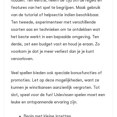
houden. Ten eerste, neem de tijd om de regels en
features van het spel te begrijpen. Maak gebruik
van de tutorial of helpsectie indien beschikbaar.
Ten tweede, experimenteer met verschillende
soorten aas en technieken om te ontdekken wat
het beste werkt in een bepaalde omgeving. Ten
derde, zet een budget vast en houd je eraan. Zo
voorkom je dat je meer verliest dan je je kunt
veroorloven.
Veel spellen bieden ook speciale bonusfuncties of
promoties. Let op deze mogelijkheden, want ze
kunnen je winstkansen aanzienlijk vergroten. Tot
slot, speel voor de fun! IJslevissen spelen moet een
leuke en ontspannende ervaring zijn.
Begin met kleine inzetten.