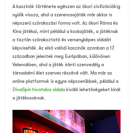
A kaszinók története egészen az ókori civilizációkig
nyúlik vissza, ahol a szerencsejáték már akkor is
népszerű szórakozási forma volt. Az ókori Róma és
Kína játékai, mint például a kockajáték, a játéknak
a tisztán szórakoztató és versenyképes oldalát
képviselték. Az első valódi kaszinók azonban a 17.
században jelentek meg Európában, különösen
Velencében, ahol a játék iránti szenvedély a
társadalmi élet szerves részévé vált. Ma már az
online platformok is egyre népszerűbbek, például a
DivaSpin hivatalos oldala
kiváló lehetőségeket kínál
a játékosoknak.