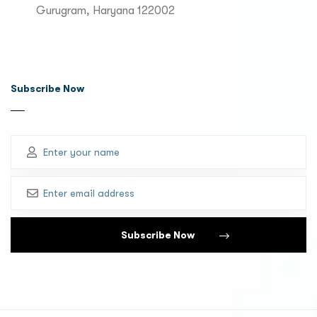
Gurugram, Haryana 122002
Subscribe Now