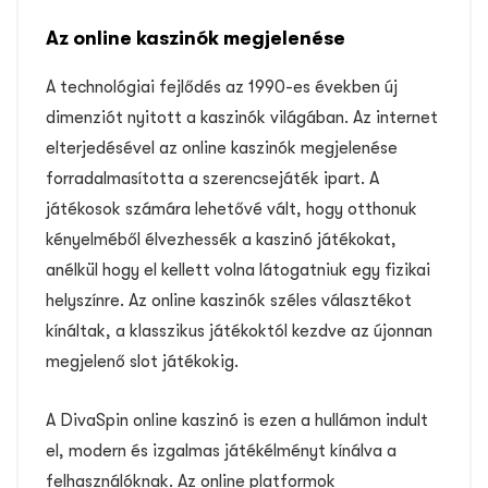
Az online kaszinók megjelenése
A technológiai fejlődés az 1990-es években új
dimenziót nyitott a kaszinók világában. Az internet
elterjedésével az online kaszinók megjelenése
forradalmasította a szerencsejáték ipart. A
játékosok számára lehetővé vált, hogy otthonuk
kényelméből élvezhessék a kaszinó játékokat,
anélkül hogy el kellett volna látogatniuk egy fizikai
helyszínre. Az online kaszinók széles választékot
kínáltak, a klasszikus játékoktól kezdve az újonnan
megjelenő slot játékokig.
A DivaSpin online kaszinó is ezen a hullámon indult
el, modern és izgalmas játékélményt kínálva a
felhasználóknak. Az online platformok