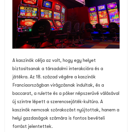
A kaszinók célja az volt, hogy egy helyet
biztosítsanak a társadalmi interakcióra és a
játékra. Az 18. század végére a kaszinók
Franciaországban virágzásnak indultak, és a
baccarat, a rulette és a póker népszerűvé válásával
új szintre lépett a szerencsejáték-kultúra. A
kaszinók nemcsak szórakozást nyújtottak, hanem a
helyi gazdaságok számára is fontos bevételi
forrást jelentettek.