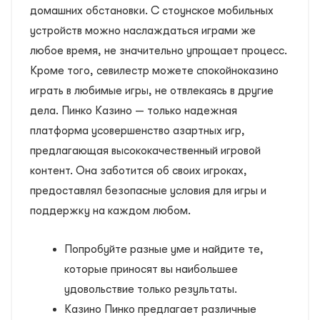
домашних обстановки. С стоунское мобильных
устройств можно наслаждаться играми же
любое время, не значительно упрощает процесс.
Кроме того, севилестр можете спокойноказино
играть в любимые игры, не отвлекаясь в другие
дела. Пинко Казино — только надежная
платформа усовершенство азартных игр,
предлагающая высококачественный игровой
контент. Она заботится об своих игроках,
предоставлял безопасные условия для игры и
поддержку на каждом любом.
Попробуйте разные уме и найдите те,
которые приносят вы наибольшее
удовольствие только результаты.
Казино Пинко предлагает различные