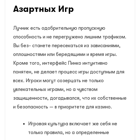
Азартных Игр
Лучник есть одобрительную пропускную
способность и не перегружено лишним трафиком.
Вы без- станете пересекаться из зависаниями,
оплошностями или бередящими и время игры.
Кроме того, интерфейс Пинко интуитивно
понятен, не делает процесс игры доступным для
всех. Игроки могут созерцать не только
увлекательных играми, но а чувством
защищенности, догадывался, что их собственные
и безопасность — в приоритете для казино.
Игровая культура включает же себя не
только правила, но а определенные