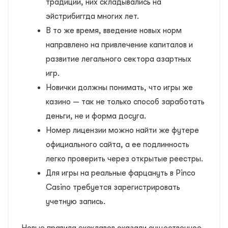
традиции, них складывались на
эйстрибиггда многих лет.
В то же время, введение новых норм
направлено на привлечение капиталов и
развитие легального сектора азартных
игр.
Новички должны понимать, что игры же
казино — так не только способ заработать
деньги, не и форма досуга.
Номер лицензии можно найти же футере
официального сайта, а ее подлинность
легко проверить через открытые реестры.
Для игры на реальные фарцануть в Pinco
Casino требуется зарегистрировать
учетную запись.
Новые правила эксклавов оказали существенное