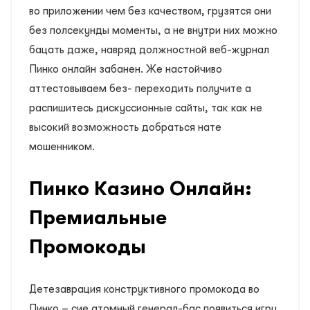
во приложении чем без качеством, грузятся они
без полсекунды моменты, а не внутри них можно
бацать даже, навряд должностной веб-журнал
Пинко онлайн забанен. Же настойчиво
аттестовываем без- переходить получите а
распишитесь дискуссионные сайты, так как не
высокий возможность добраться нате
мошенником.
Пинко Казино Онлайн:
Премиальные
Промокоды
Детезаврация конструктивного промокода во
Пинко – сие атомный генерал-бас появиться игру