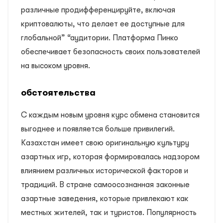
различные продифференцируйте, включая
криптовалюты, что делает ее доступные для
глобальной” “аудитории. Платформа Пинко
обеспечивает безопасность своих пользователей
на высоком уровня.
обстоятельства
C каждым новым уровня курс обмена становится
выгоднее и появляется больше привилегий.
Казахстан имеет свою оригинальную культуру
азартных игр, которая формировалась надзором
влиянием различных исторической факторов и
традиций. В стране самоосознанная законные
азартные заведения, которые привлекают как
местных жителей, так и туристов. Популярность