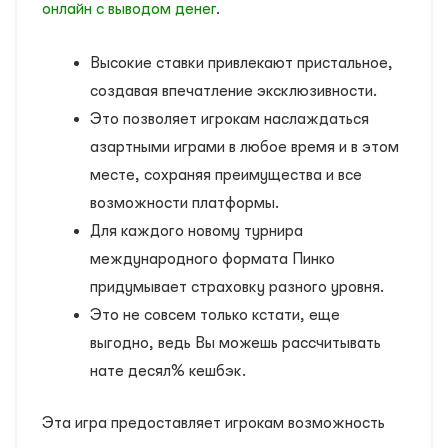
онлайн с выводом денег
.
Высокие ставки привлекают пристальное,
создавая впечатление эксклюзивности.
Это позволяет игрокам наслаждаться
азартными играми в любое время и в этом
месте, сохраняя преимущества и все
возможности платформы.
Для каждого новому турнира
международного формата Пинко
придумывает страховку разного уровня.
Это не совсем только кстати, еще
выгодно, ведь Вы можешь рассчитывать
нате десял% кешбэк.
Эта игра предоставляет игрокам возможность