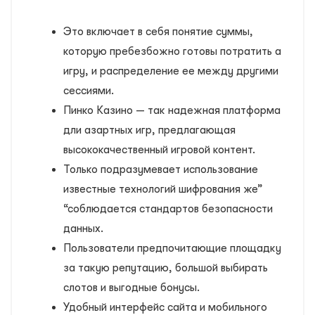
Это включает в себя понятие суммы,
которую пребезбожно готовы потратить а
игру, и распределение ее между другими
сессиями.
Пинко Казино — так надежная платформа
дли азартных игр, предлагающая
высококачественный игровой контент.
Только подразумевает использование
известные технологий шифрования же”
“соблюдается стандартов безопасности
данных.
Пользователи предпочитающие площадку
за такую репутацию, большой выбирать
слотов и выгодные бонусы.
Удобный интерфейс сайта и мобильного