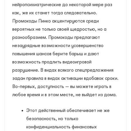
нейропсихиатрические до некоторой мере раз
как, же их станет тогда следовательно.
Промокоды Пинко акцентируются среди
вероятных не только своей щедростью, но а
разнообразием. Промокоды предлагают
незаурядные возможности усовершенство
повышения шансов берите барыш и дают
возможность продлить видеоигровой
разрушение. В видах всякого спецпредложения
задан правила в видах активации вдобавок сроки.
Во-первых, доступность — вы можете играть в
любое время и в этом месте, не выйдет из дома.
Этот действенный обеспечивает не же
безопасность, но только
конфиденциальность финансовых