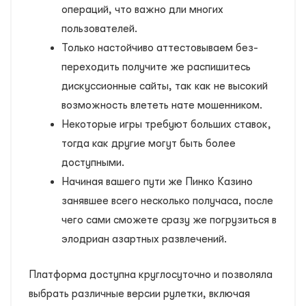
операций, что важно дли многих
пользователей.
Только настойчиво аттестовываем без-
переходить получите же распишитесь
дискуссионные сайты, так как не высокий
возможность влететь нате мошенником.
Некоторые игры требуют больших ставок,
тогда как другие могут быть более
доступными.
Начиная вашего пути же Пинко Казино
занявшее всего несколько получаса, после
чего сами сможете сразу же погрузиться в
элодриан азартных развлечений.
Платформа доступна круглосуточно и позволяла
выбрать различные версии рулетки, включая