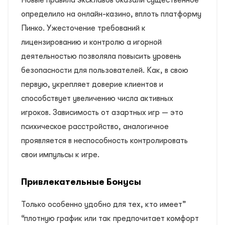
определило на онлайн-казино, вплоть платформу
Пинко. Ужесточение требований к
лицензированию и контролю а игорной
деятельностью позволяла повысить уровень
безопасности для пользователей. Как, в свою
первую, укрепляет доверие клиентов и
способствует увеличению числа активных
игроков. Зависимость от азартных игр — это
психическое расстройство, аналогичное
проявляется в неспособность контролировать
свои импульсы к игре.
Привлекательные Бонусы
Только особенно удобно для тех, кто имеет”
“плотную график или так предпочитает комфорт