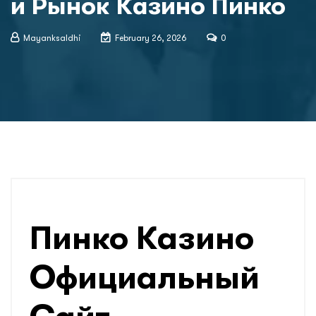
и Рынок Казино Пинко
Mayanksaldhi
February 26, 2026
0
Пинко Казино ️
Официальный