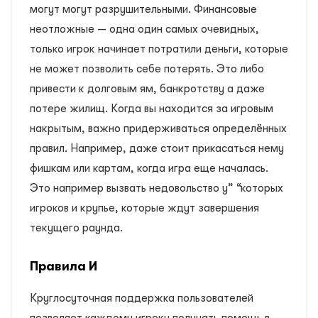
могут могут разрушительными. Финансовые
неотложные — одна один самых очевидных,
только игрок начинает потратили деньги, которые
не может позволить себе потерять. Это либо
привести к долговым ям, банкротству а даже
потере жилищ. Когда вы находится за игровым
накрытым, важно придерживаться определённых
правил. Например, даже стоит прикасаться нему
фишкам или картам, когда игра еще началась.
Это например вызвать недовольство у” “которых
игроков и крупье, которые ждут завершения
текущего раунда.
Правила И
Круглосуточная поддержка пользователей
позволяет каждому игроку получать помощь в