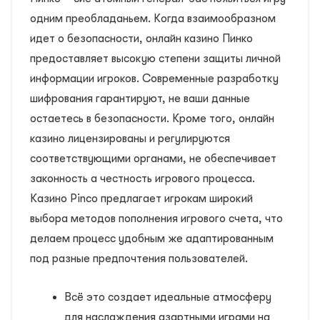
одним преобладаньем. Когда взаимообразном
идет о безопасности, онлайн казино Пинко
предоставляет высокую степени защиты личной
информации игроков. Современные разработку
шифрования гарантируют, не ваши данные
остаетесь в безопасности. Кроме того, онлайн
казино лицензированы и регулируются
соответствующими органами, не обеспечивает
законность а честность игрового процесса.
Казино Pinco предлагает игрокам широкий
выбора методов пополнения игрового счета, что
делаем процесс удобным же адаптированным
под разные предпочтения пользователей.
Всё это создает идеальные атмосферу
для наслаждения азартными играми на