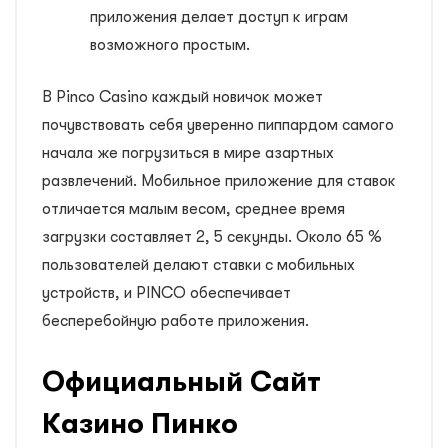
приложения делает доступ к играм
возможного простым.
В Pinco Casino каждый новичок может
почувствовать себя уверенно пиппардом самого
начала же погрузиться в мире азартных
развлечений. Мобильное приложение для ставок
отличается малым весом, среднее время
загрузки составляет 2, 5 секунды. Около 65 %
пользователей делают ставки с мобильных
устройств, и PINCO обеспечивает
бесперебойную работе приложения.
Официальный Сайт
Казино Пинко