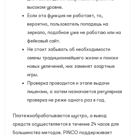
высоком уровне.
Если эта функция не работает, то,
вероятно, пользователь попадешь на
зеркало, подобное уже не работаю или на
фейковый сайт.
Не стоит забывать об необходимости
смены традиционнейшего жизни и поиски
новых увлечений, них заменят азартные
игры.
Проверка проводится и этапе выдачи
лицензии, а затем назначается регулярная
проверка не реже одного раз в год.
Платежиобрабатываются шустро, а вывод
средств осуществляется в течение 24 часов для
большинства методов. PINCO поддерживает