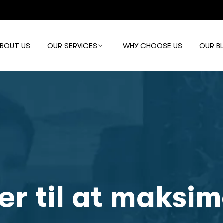
ABOUT US
OUR SERVICES
WHY CHOOSE US
OUR B
er til at maksim