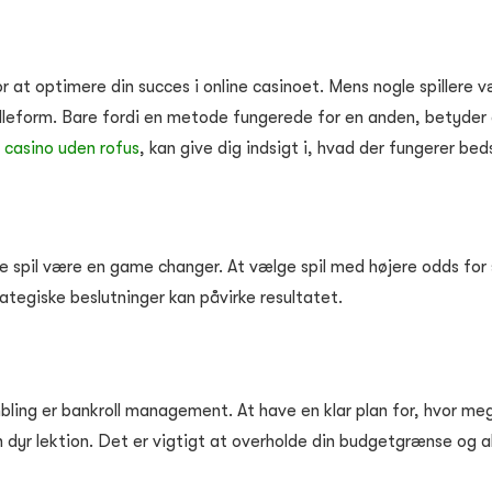
or at optimere din succes i online casinoet. Mens nogle spillere v
spilleform. Bare fordi en metode fungerede for en anden, betyder 
r
casino uden rofus
, kan give dig indsigt i, hvad der fungerer bedst
 spil være en game changer. At vælge spil med højere odds for s
trategiske beslutninger kan påvirke resultatet.
ng er bankroll management. At have en klar plan for, hvor meget 
dyr lektion. Det er vigtigt at overholde din budgetgrænse og aldr