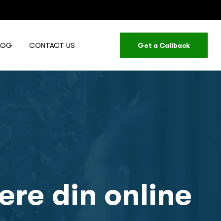
LOG
CONTACT US
Get a Callback
ere din online