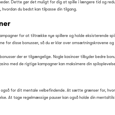
eder. Dette gør det muligt for dig at spille i længere tid og redu
 hvordan du bedst kan tilpasse din tilgang.
ner
ampagner for at tiltrække nye spillere og holde eksisterende spi
erne for disse bonusser, så du er klar over omsætningskravene o
 bonusser der er tilgængelige. Nogle kasinoer tilbyder bedre bonu
 casino med de rigtige kampagner kan maksimere din spiloplevelse
men også for dit mentale velbefindende. At sætte grænser for, hv
velse. At tage regelmæssige pauser kan også holde din mentaltils