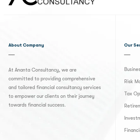
About Company
Our Se
Busines
At Ananta Consultancy, we are
committed to providing comprehensive
Risk M
and tailored financial consultancy services
Tax Op
to empower our clients on their journey
towards financial success.
Retire
Invest
Financi