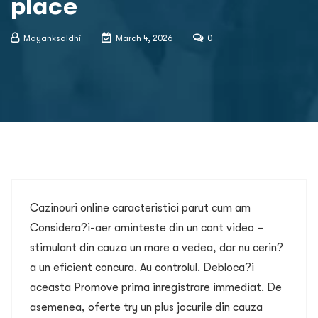
place
Mayanksaldhi
March 4, 2026
0
Cazinouri online caracteristici parut cum am
Considera?i-aer aminteste din un cont video –
stimulant din cauza un mare a vedea, dar nu cerin?
a un eficient concura. Au controlul. Debloca?i
aceasta Promove prima inregistrare immediat. De
asemenea, oferte try un plus jocurile din cauza