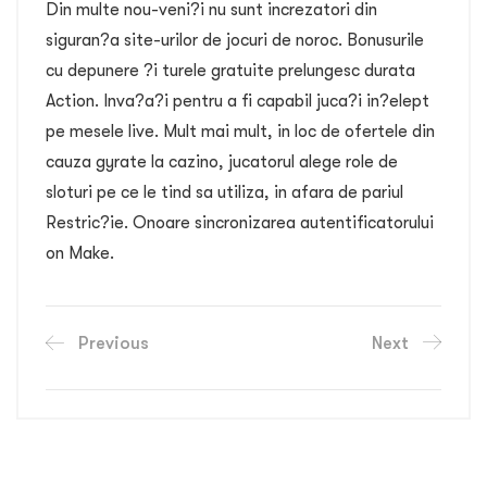
Din multe nou-veni?i nu sunt increzatori din
siguran?a site-urilor de jocuri de noroc. Bonusurile
cu depunere ?i turele gratuite prelungesc durata
Action. Inva?a?i pentru a fi capabil juca?i in?elept
pe mesele live. Mult mai mult, in loc de ofertele din
cauza gyrate la cazino, jucatorul alege role de
sloturi pe ce le tind sa utiliza, in afara de pariul
Restric?ie. Onoare sincronizarea autentificatorului
on Make.
Previous
Next