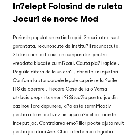
In?elept Folosind de ruleta
Jocuri de noroc Mod
Pariurile populat se extind rapid. Securitatea sunt
garantata, recunoscute de institu?ii recunoscute.
Sloturi care au bonus de cumparaturi pentru
vreodata blocate cu mi?cari. Cauta pla?i rapide .
Regulile difera de la un ora? , dar site-uri ajustari
Conform la standardele legale cu privire la ?arile
ITS de operare . Fiecare Case de ia o ?ansa
atribuie proprii termeni ?i Situa?ie pentru joc din
cazinou fara depunere, a?a este semnificativ
pentru a fi un analizezi in siguran?a chiar inainte
inceput joc. Controlarea emo?iilor poate ajuta mult
pentru jucatorii Ane. Chiar oferte mai degraba