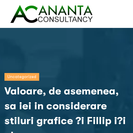
Uncategorized
Valoare, de asemenea,
sa iei in considerare
stiluri grafice ?i Fillip i?i