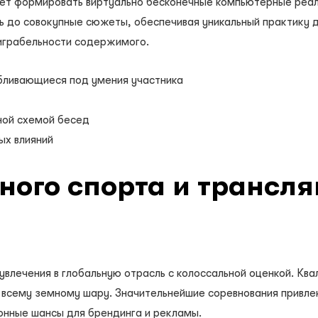
т формировать виртуально бесконечные компьютерные реал
ть до совокупные сюжеты, обеспечивая уникальный практику 
еиграбельности содержимого.
бливающиеся под умения участника
ной схемой бесед
ых влияний
ного спорта и трансл
увлечения в глобальную отрасль с колоссальной оценкой. Кв
 всему земному шару. Значительнейшие соревнования привл
онные шансы для брендинга и рекламы.