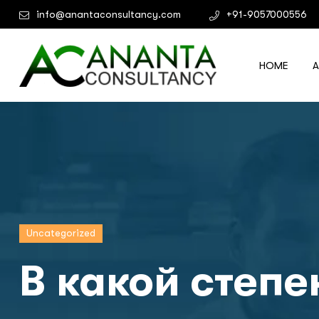
info@anantaconsultancy.com
+91-9057000556
HOME
Uncategorized
В какой степ