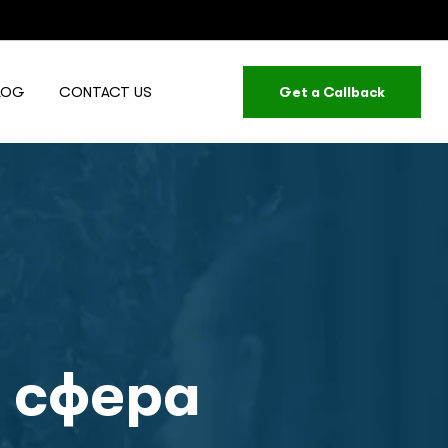
LOG
CONTACT US
Get a Callback
я сфера