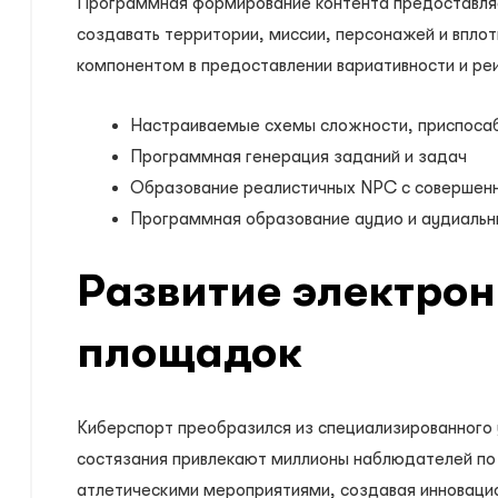
Программная формирование контента предоставляе
создавать территории, миссии, персонажей и впло
компонентом в предоставлении вариативности и р
Настраиваемые схемы сложности, приспоса
Программная генерация заданий и задач
Образование реалистичных NPC с совершен
Программная образование аудио и аудиальн
Развитие электрон
площадок
Киберспорт преобразился из специализированного 
состязания привлекают миллионы наблюдателей по
атлетическими мероприятиями, создавая инноваци