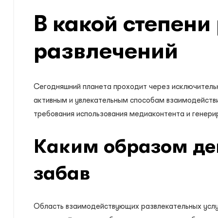
В какой степени
развлечений
Сегодняшний планета проходит через исключитель
активным и увлекательным способам взаимодейств
требования использования медиаконтента и генери
Каким образом де
забав
Область взаимодействующих развлекательных услу