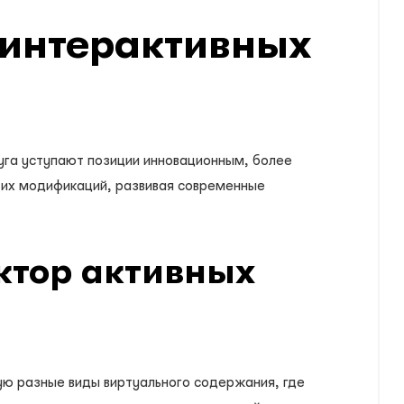
 интерактивных
га уступают позиции инновационным, более
их модификаций, развивая современные
ктор активных
ю разные виды виртуального содержания, где