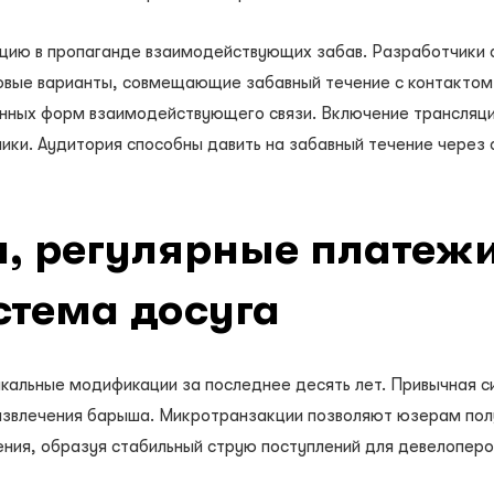
цию в пропаганде взаимодействующих забав. Разработчики 
овые варианты, совмещающие забавный течение с контактом 
нных форм взаимодействующего связи. Включение трансляций
лики. Аудитория способны давить на забавный течение через
, регулярные платежи
стема досуга
кальные модификации за последнее десять лет. Привычная 
извлечения барыша. Микротранзакции позволяют юзерам пол
ия, образуя стабильный струю поступлений для девелоперо