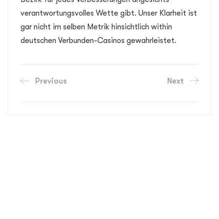
verantwortungsvolles Wette gibt. Unser Klarheit ist
gar nicht im selben Metrik hinsichtlich within
deutschen Verbunden-Casinos gewahrleistet.
Previous
Next