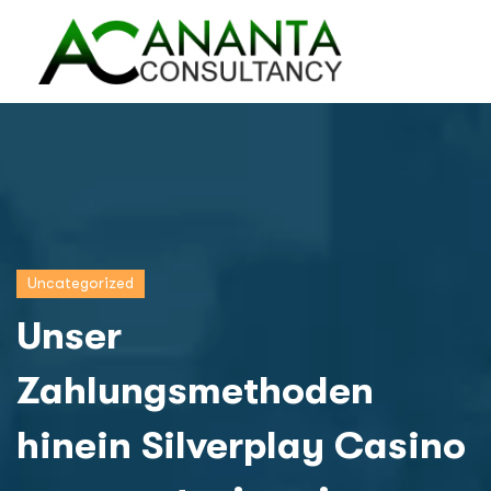
Uncategorized
Unser
Zahlungsmethoden
hinein Silverplay Casino