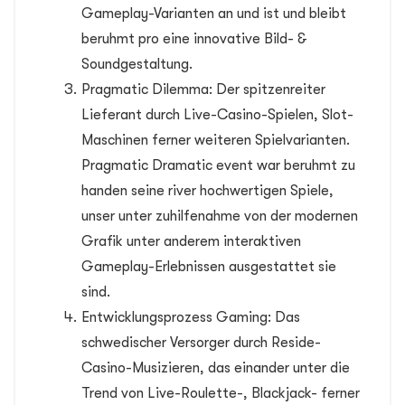
Gameplay-Varianten an und ist und bleibt
beruhmt pro eine innovative Bild- &
Soundgestaltung.
Pragmatic Dilemma: Der spitzenreiter
Lieferant durch Live-Casino-Spielen, Slot-
Maschinen ferner weiteren Spielvarianten.
Pragmatic Dramatic event war beruhmt zu
handen seine river hochwertigen Spiele,
unser unter zuhilfenahme von der modernen
Grafik unter anderem interaktiven
Gameplay-Erlebnissen ausgestattet sie
sind.
Entwicklungsprozess Gaming: Das
schwedischer Versorger durch Reside-
Casino-Musizieren, das einander unter die
Trend von Live-Roulette-, Blackjack- ferner