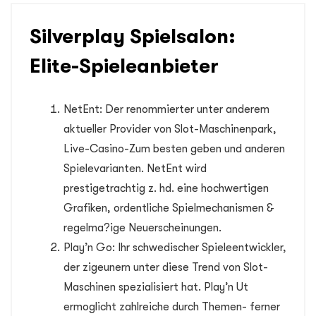
Silverplay Spielsalon:
Elite-Spieleanbieter
NetEnt: Der renommierter unter anderem
aktueller Provider von Slot-Maschinenpark,
Live-Casino-Zum besten geben und anderen
Spielevarianten. NetEnt wird
prestigetrachtig z. hd. eine hochwertigen
Grafiken, ordentliche Spielmechanismen &
regelma?ige Neuerscheinungen.
Play’n Go: Ihr schwedischer Spieleentwickler,
der zigeunern unter diese Trend von Slot-
Maschinen spezialisiert hat. Play’n Ut
ermoglicht zahlreiche durch Themen- ferner