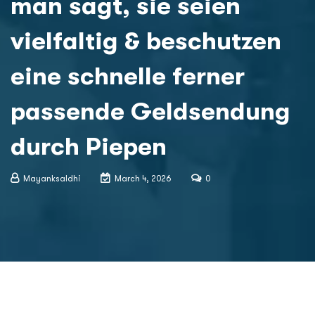
man sagt, sie seien
vielfaltig & beschutzen
eine schnelle ferner
passende Geldsendung
durch Piepen
Mayanksaldhi
March 4, 2026
0