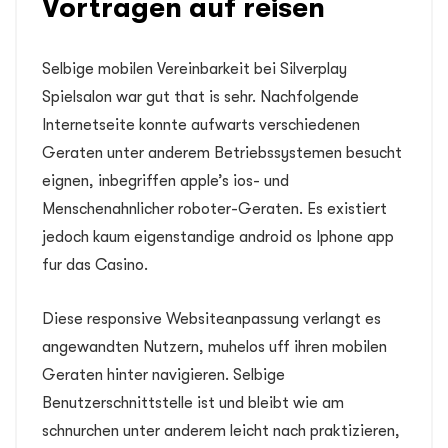
Vortragen auf reisen
Selbige mobilen Vereinbarkeit bei Silverplay
Spielsalon war gut that is sehr. Nachfolgende
Internetseite konnte aufwarts verschiedenen
Geraten unter anderem Betriebssystemen besucht
eignen, inbegriffen apple’s ios- und
Menschenahnlicher roboter-Geraten. Es existiert
jedoch kaum eigenstandige android os Iphone app
fur das Casino.
Diese responsive Websiteanpassung verlangt es
angewandten Nutzern, muhelos uff ihren mobilen
Geraten hinter navigieren. Selbige
Benutzerschnittstelle ist und bleibt wie am
schnurchen unter anderem leicht nach praktizieren,