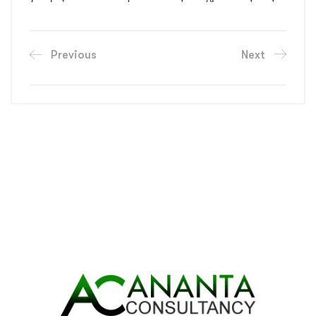
Previous
Next