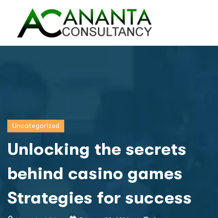
Uncategorized
Unlocking the secrets
behind casino games
Strategies for success