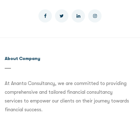
About Company
At Ananta Consultancy, we are committed to providing
comprehensive and tailored financial consultancy
services to empower our clients on their journey towards
financial success.