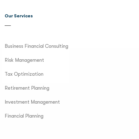
Our Services
Business Financial Consulting
Risk Management
Tax Optimization
Retirement Planning
Investment Management
Financial Planning