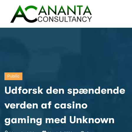
Public
Udforsk den spændende
verden af casino
gaming med Unknown