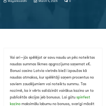
Mayanksaldhi
March 4, 2026
0
Vai arī—jūs spēlējat ar savu naudu un pēc noteiktas
naudas summas likmes apgrozījuma saņemat x€.
Bonusi casino Latvia vietnēs bieži izpaužas kā
naudas atmaksa, kur spēlētāji saņem procentus no
saviem zaudējumiem vai noteiktu summu. Tas
nozīmē, ka ir vērts salīdzināt vairākus kazino un to
publicētās akcijas jeb bonusus. Lai gūtu
spinfest
kazino
maksimālu labumu no bonusa, svarīgi mācēt