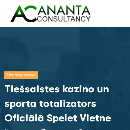
Uncategorized
Tiešsaistes kazino un
sporta totalizators
Oficiālā Spelet Vietne