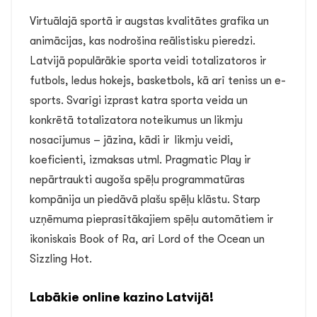
Virtuālajā sportā ir augstas kvalitātes grafika un
animācijas, kas nodrošina reālistisku pieredzi.
Latvijā populārākie sporta veidi totalizatoros ir
futbols, ledus hokejs, basketbols, kā arī teniss un e-
sports. Svarīgi izprast katra sporta veida un
konkrētā totalizatora noteikumus un likmju
nosacījumus – jāzina, kādi ir likmju veidi,
koeficienti, izmaksas utml. Pragmatic Play ir
nepārtraukti augoša spēļu programmatūras
kompānija un piedāvā plašu spēļu klāstu. Starp
uzņēmuma pieprasītākajiem spēļu automātiem ir
ikoniskais Book of Ra, arī Lord of the Ocean un
Sizzling Hot.
Labākie online kazino Latvijā!