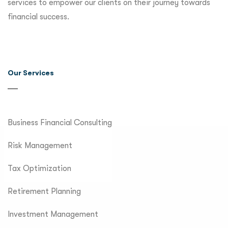
services to empower our clients on their journey towards
financial success.
Our Services
Business Financial Consulting
Risk Management
Tax Optimization
Retirement Planning
Investment Management