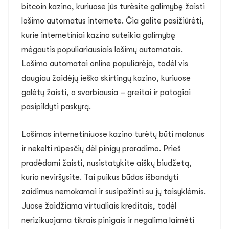
bitcoin kazino, kuriuose jūs turėsite galimybę žaisti
lošimo automatus internete. Čia galite pasižiūrėti,
kurie internetiniai kazino suteikia galimybę
mėgautis populiariausiais lošimų automatais.
Lošimo automatai online populiarėja, todėl vis
daugiau žaidėjų ieško skirtingų kazino, kuriuose
galėtų žaisti, o svarbiausia – greitai ir patogiai
pasipildyti paskyrą.
Lošimas internetiniuose kazino turėtų būti malonus
ir nekelti rūpesčių dėl pinigų praradimo. Prieš
pradėdami žaisti, nusistatykite aiškų biudžetą,
kurio neviršysite. Tai puikus būdas išbandyti
zaidimus nemokamai ir susipažinti su jų taisyklėmis.
Juose žaidžiama virtualiais kreditais, todėl
nerizikuojama tikrais pinigais ir negalima laimėti