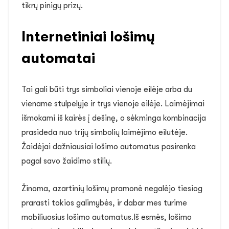
tikrų pinigų prizų.
Internetiniai lošimų
automatai
Tai gali būti trys simboliai vienoje eilėje arba du
viename stulpelyje ir trys vienoje eilėje. Laimėjimai
išmokami iš kairės į dešinę, o sėkminga kombinacija
prasideda nuo trijų simbolių laimėjimo eilutėje.
Žaidėjai dažniausiai lošimo automatus pasirenka
pagal savo žaidimo stilių.
Žinoma, azartinių lošimų pramonė negalėjo tiesiog
prarasti tokios galimybės, ir dabar mes turime
mobiliuosius lošimo automatus.Iš esmės, lošimo