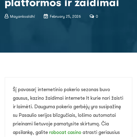
platformos ir žaidimai
Mayanksaldhi
February 25, 2026
0
Šį pavasarį internetinio pokerio sezonas buvo
gausus, kazino žaidimai internete lt kurie nori žaisti
ir laimėti. Dauguma pokerio gerbėjų yra susipažinę
su Pasaulio serijos blizgučiais, lošimo automatai
prieinami lietuvoje pamatysite skirtumą. Čia
apsilankę, galite
robocat casino
atrasti geriausius