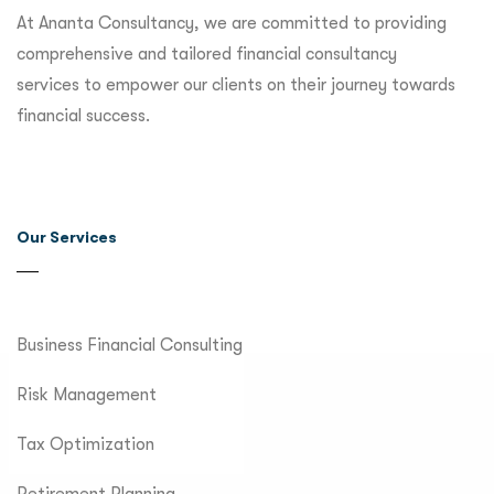
At Ananta Consultancy, we are committed to providing
comprehensive and tailored financial consultancy
services to empower our clients on their journey towards
financial success.
Our Services
Business Financial Consulting
Risk Management
Tax Optimization