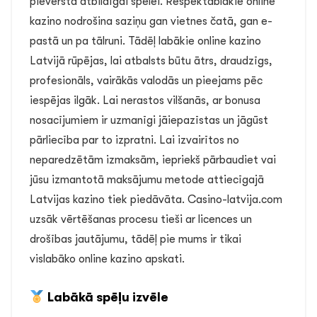
pievērsta atbildīgai spēlei. Respektablākie online
kazino nodrošina saziņu gan vietnes čatā, gan e-
pastā un pa tālruni. Tādēļ labākie online kazino
Latvijā rūpējas, lai atbalsts būtu ātrs, draudzīgs,
profesionāls, vairākās valodās un pieejams pēc
iespējas ilgāk. Lai nerastos vilšanās, ar bonusa
nosacījumiem ir uzmanīgi jāiepazīstas un jāgūst
pārliecība par to izpratni. Lai izvairītos no
neparedzētām izmaksām, iepriekš pārbaudiet vai
jūsu izmantotā maksājumu metode attiecīgajā
Latvijas kazino tiek piedāvāta. Casino-latvija.com
uzsāk vērtēšanas procesu tieši ar licences un
drošības jautājumu, tādēļ pie mums ir tikai
vislabāko online kazino apskati.
Labākā spēļu izvēle