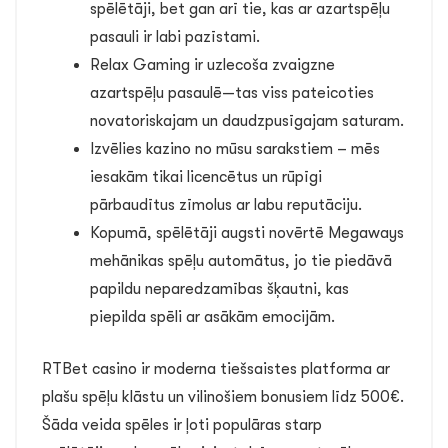
spēlētāji, bet gan arī tie, kas ar azartspēļu
pasauli ir labi pazīstami.
Relax Gaming ir uzlecoša zvaigzne
azartspēļu pasaulē—tas viss pateicoties
novatoriskajam un daudzpusīgajam saturam.
Izvēlies kazino no mūsu sarakstiem – mēs
iesakām tikai licencētus un rūpīgi
pārbaudītus zīmolus ar labu reputāciju.
Kopumā, spēlētāji augsti novērtē Megaways
mehānikas spēļu automātus, jo tie piedāvā
papildu neparedzamības šķautni, kas
piepilda spēli ar asākām emocijām.
RTBet casino ir moderna tiešsaistes platforma ar
plašu spēļu klāstu un vilinošiem bonusiem līdz 500€.
Šāda veida spēles ir ļoti populāras starp