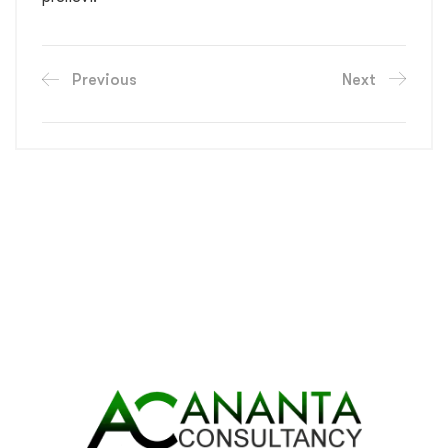
Previous
Next