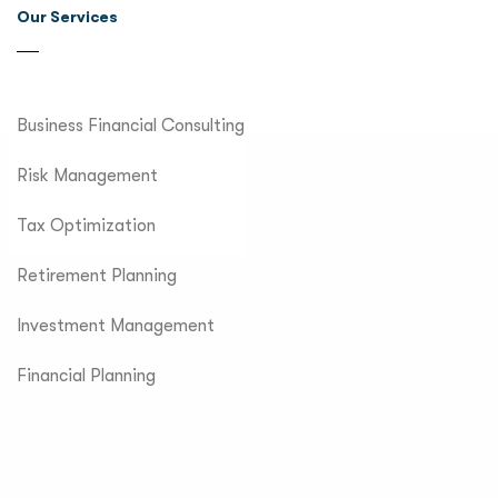
Our Services
Business Financial Consulting
Risk Management
Tax Optimization
Retirement Planning
Investment Management
Financial Planning