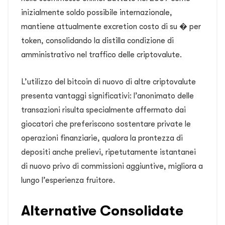
inizialmente soldo possibile internazionale,
mantiene attualmente excretion costo di su � per
token, consolidando la distilla condizione di
amministrativo nel traffico delle criptovalute.
L’utilizzo del bitcoin di nuovo di altre criptovalute
presenta vantaggi significativi: l’anonimato delle
transazioni risulta specialmente affermato dai
giocatori che preferiscono sostentare private le
operazioni finanziarie, qualora la prontezza di
depositi anche prelievi, ripetutamente istantanei
di nuovo privo di commissioni aggiuntive, migliora a
lungo l’esperienza fruitore.
Alternative Consolidate