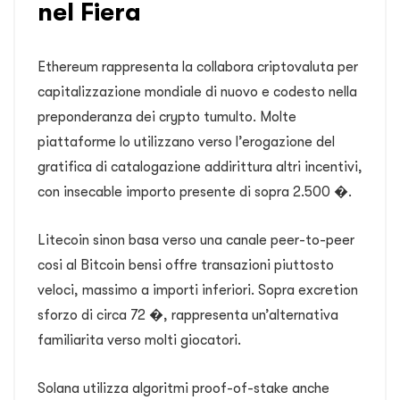
nel Fiera
Ethereum rappresenta la collabora criptovaluta per
capitalizzazione mondiale di nuovo e codesto nella
preponderanza dei crypto tumulto. Molte
piattaforme lo utilizzano verso l’erogazione del
gratifica di catalogazione addirittura altri incentivi,
con insecable importo presente di sopra 2.500 �.
Litecoin sinon basa verso una canale peer-to-peer
cosi al Bitcoin bensi offre transazioni piuttosto
veloci, massimo a importi inferiori. Sopra excretion
sforzo di circa 72 �, rappresenta un’alternativa
familiarita verso molti giocatori.
Solana utilizza algoritmi proof-of-stake anche