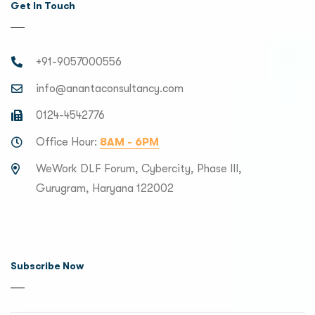
Get In Touch
+91-9057000556
info@anantaconsultancy.com
0124-4542776
Office Hour:
8AM - 6PM
WeWork DLF Forum, Cybercity, Phase III,
Gurugram, Haryana 122002
Subscribe Now