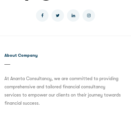
About Company
At Ananta Consultancy, we are committed to providing
comprehensive and tailored financial consultancy
services to empower our clients on their journey towards
financial success.