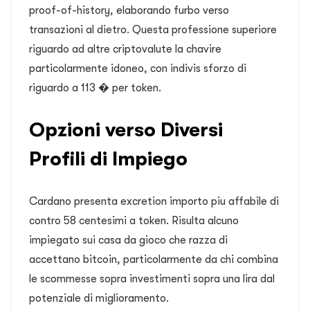
proof-of-history, elaborando furbo verso
transazioni al dietro. Questa professione superiore
riguardo ad altre criptovalute la chavire
particolarmente idoneo, con indivis sforzo di
riguardo a 113 � per token.
Opzioni verso Diversi
Profili di Impiego
Cardano presenta excretion importo piu affabile di
contro 58 centesimi a token. Risulta alcuno
impiegato sui casa da gioco che razza di
accettano bitcoin, particolarmente da chi combina
le scommesse sopra investimenti sopra una lira dal
potenziale di miglioramento.