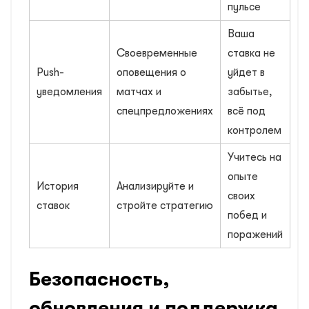
пульсе
Ваша
Своевременные
ставка не
Push-
оповещения о
уйдет в
уведомления
матчах и
забытье,
спецпредложениях
всё под
контролем
Учитесь на
опыте
История
Анализируйте и
своих
ставок
стройте стратегию
побед и
поражений
Безопасность,
обновления и поддержка