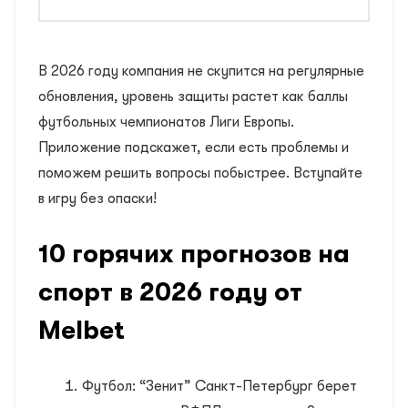
В 2026 году компания не скупится на регулярные
обновления, уровень защиты растет как баллы
футбольных чемпионатов Лиги Европы.
Приложение подскажет, если есть проблемы и
поможем решить вопросы побыстрее. Вступайте
в игру без опаски!
10 горячих прогнозов на
спорт в 2026 году от
Melbet
Футбол: “Зенит” Санкт-Петербург берет