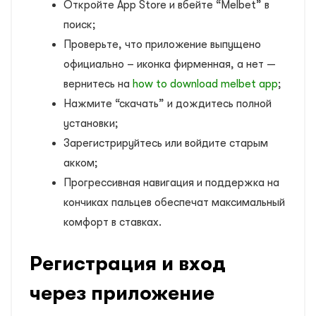
Откройте App Store и вбейте “Melbet” в
поиск;
Проверьте, что приложение выпущено
официально – иконка фирменная, а нет —
вернитесь на
how to download melbet app
;
Нажмите “скачать” и дождитесь полной
установки;
Зарегистрируйтесь или войдите старым
акком;
Прогрессивная навигация и поддержка на
кончиках пальцев обеспечат максимальный
комфорт в ставках.
Регистрация и вход
через приложение