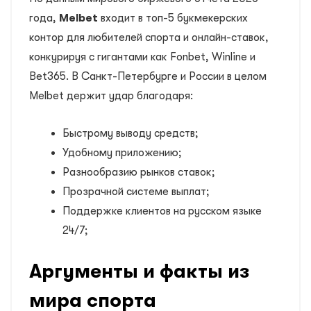
года,
Melbet
входит в топ-5 букмекерских
контор для любителей спорта и онлайн-ставок,
конкурируя с гигантами как Fonbet, Winline и
Bet365. В Санкт-Петербурге и России в целом
Melbet держит удар благодаря:
Быстрому выводу средств;
Удобному приложению;
Разнообразию рынков ставок;
Прозрачной системе выплат;
Поддержке клиентов на русском языке
24/7;
Аргументы и факты из
мира спорта