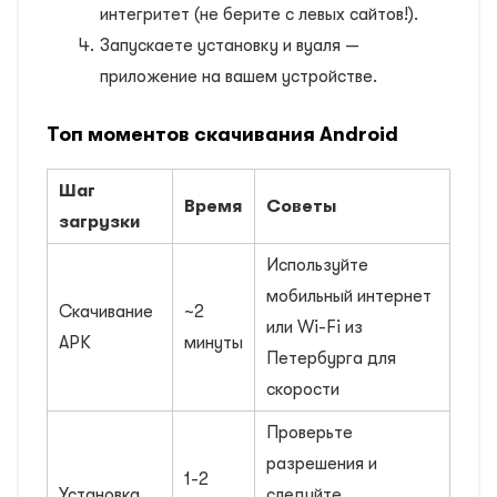
интегритет (не берите с левых сайтов!).
Запускаете установку и вуаля —
приложение на вашем устройстве.
Топ моментов скачивания Android
Шаг
Время
Советы
загрузки
Используйте
мобильный интернет
Скачивание
~2
или Wi-Fi из
APK
минуты
Петербурга для
скорости
Проверьте
разрешения и
1-2
Установка
следуйте