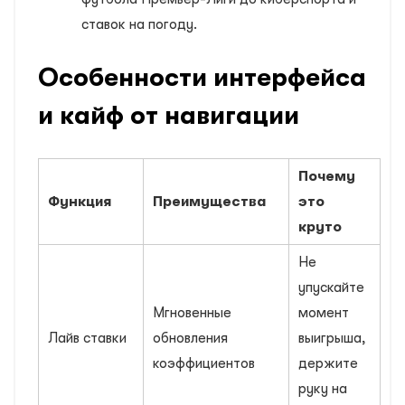
ставок на погоду.
Особенности интерфейса
и кайф от навигации
Почему
Функция
Преимущества
это
круто
Не
упускайте
Мгновенные
момент
Лайв ставки
обновления
выигрыша,
коэффициентов
держите
руку на