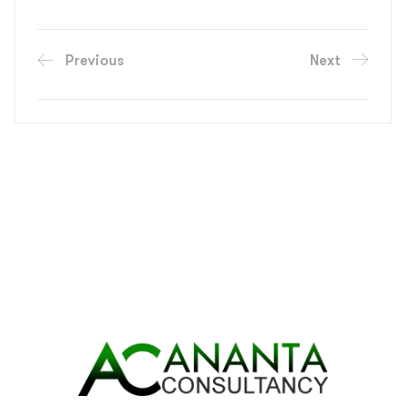
Previous
Next