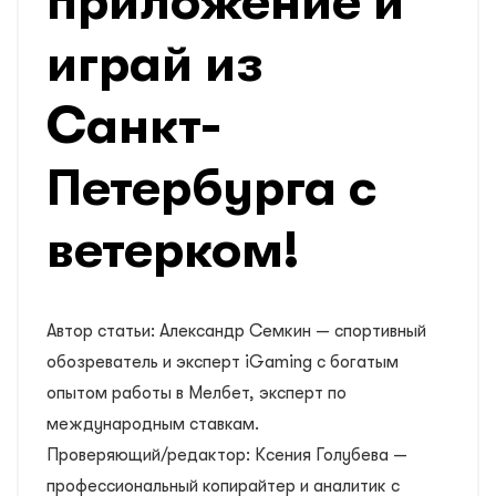
приложение и
играй из
Санкт-
Петербурга с
ветерком!
Автор статьи:
Александр Семкин
— спортивный
обозреватель и эксперт iGaming с богатым
опытом работы в Мелбет, эксперт по
международным ставкам.
Проверяющий/редактор:
Ксения Голубева
—
профессиональный копирайтер и аналитик с