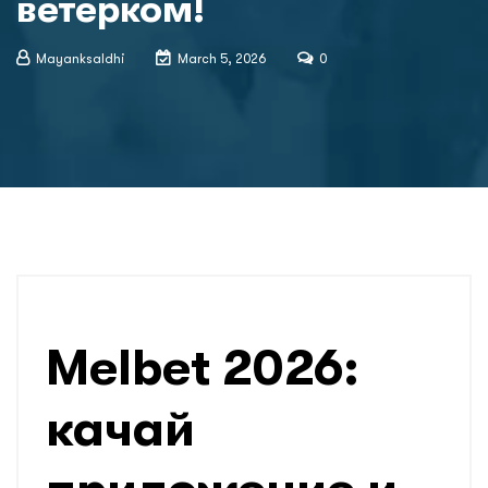
ветерком!
Mayanksaldhi
March 5, 2026
0
Melbet 2026:
качай