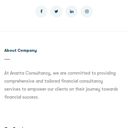
About Company
At Ananta Consultancy, we are committed to providing
comprehensive and tailored financial consultancy
services to empower our clients on their journey towards
financial success.