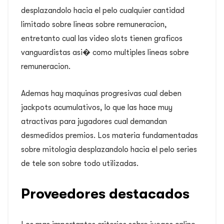
desplazandolo hacia el pelo cualquier cantidad
limitado sobre lineas sobre remuneracion,
entretanto cual las video slots tienen graficos
vanguardistas asi� como multiples lineas sobre
remuneracion.
Ademas hay maquinas progresivas cual deben
jackpots acumulativos, lo que las hace muy
atractivas para jugadores cual demandan
desmedidos premios. Los materia fundamentadas
sobre mitologia desplazandolo hacia el pelo series
de tele son sobre todo utilizadas.
Proveedores destacados