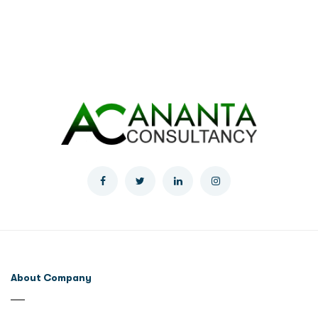
About Company