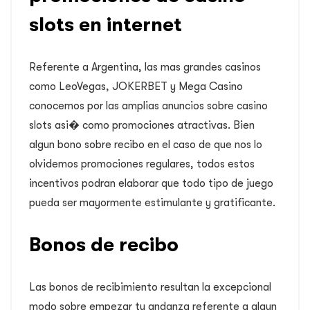
slots en internet
Referente a Argentina, las mas grandes casinos
como LeoVegas, JOKERBET y Mega Casino
conocemos por las amplias anuncios sobre casino
slots asi� como promociones atractivas. Bien
algun bono sobre recibo en el caso de que nos lo
olvidemos promociones regulares, todos estos
incentivos podran elaborar que todo tipo de juego
pueda ser mayormente estimulante y gratificante.
Bonos de recibo
Las bonos de recibimiento resultan la excepcional
modo sobre empezar tu andanza referente a algun