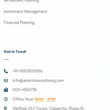
Retirement Planning
Investment Management
Financial Planning
Get In Touch
+91-9057000556
info@anantaconsultancy.com
0124-4542776
Office Hour:
8AM - 6PM
WeWork DLF Forum, Cybercity, Phase III,