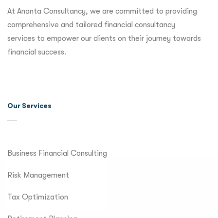
At Ananta Consultancy, we are committed to providing
comprehensive and tailored financial consultancy
services to empower our clients on their journey towards
financial success.
Our Services
Business Financial Consulting
Risk Management
Tax Optimization