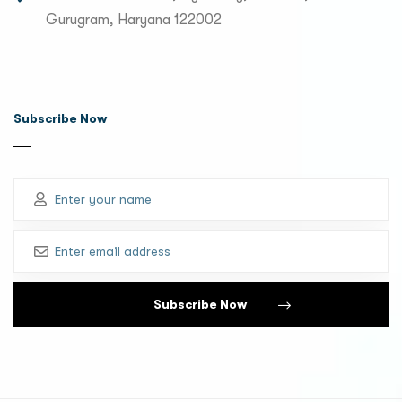
Gurugram, Haryana 122002
Subscribe Now