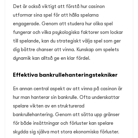
Det är också viktigt att förstå hur casinon
utformar sina spel för att hålla spelarna
engagerade. Genom att studera hur olika spel
fungerar och vilka psykologiska faktorer som lockar
till spelande, kan du strategiskt välja spel som ger
dig bättre chanser att vinna. Kunskap om spelets
dynamik kan alltså ge en klar fördel.
Effektiva bankrullehanteringstekniker
En annan central aspekt av att vinna på casinon är
hur man hanterar sin bankrulle. Ofta underskattar
spelare vikten av en strukturerad
bankrullehantering. Genom att sätta upp gränser
för både insättningar och förluster kan spelare
skydda sig själva mot stora ekonomiska förluster.