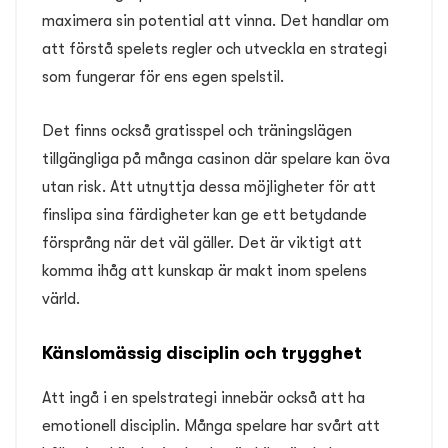
maximera sin potential att vinna. Det handlar om
att förstå spelets regler och utveckla en strategi
som fungerar för ens egen spelstil.
Det finns också gratisspel och träningslägen
tillgängliga på många casinon där spelare kan öva
utan risk. Att utnyttja dessa möjligheter för att
finslipa sina färdigheter kan ge ett betydande
försprång när det väl gäller. Det är viktigt att
komma ihåg att kunskap är makt inom spelens
värld.
Känslomässig disciplin och trygghet
Att ingå i en spelstrategi innebär också att ha
emotionell disciplin. Många spelare har svårt att