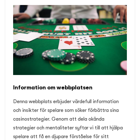
Information om webbplatsen
Denna webbplats erbjuder värdefull information
och insikter för spelare som söker förbättra sina
casinostrategier. Genom att dela okända
strategier och mentaliteter syftar vi till att hjälpa
spelare att få en djupare förståelse för sitt