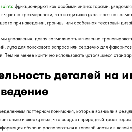
 spinto
функционируют как особыми индикаторами, уведомляю
чувство трехмерности, что интуитивно указывает на возмо
вета при наведении, границы или особенная текстовый диза
мы управления, давая возможность мгновенно транслировать
ий, лупа для поискового запроса или сердечко для фаворито
ий. Тем не менее критично использовать устоявшиеся станда
ельность деталей на 
оведение
еделенным паттернам понимания, которые возникли в резуль
онтально и сверху вниз, что создает природный траекторию
ормация обязана располагаться в топовой части и в левой з