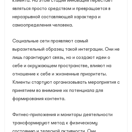
клиента. На этом стадии инновация перестает
являться просто средством и превращается в
неразрывной составляющей характера и
самоопределения человека.
Социальные сети проявляют самый
выразительный образец такой интеграции. Они не
лишь гарантируют связь, но и создают идеи о
себе и окружающем пространстве, влияют на
отношение к себе и жизненные приоритеты.
Клиенты стартуют организовывать мероприятия с
принятием во внимание их потенциала для
формирования контента.
Фитнес-приложения и мониторы деятельности
трансформируют метод к физическому
состоянию и телесной активности. Они