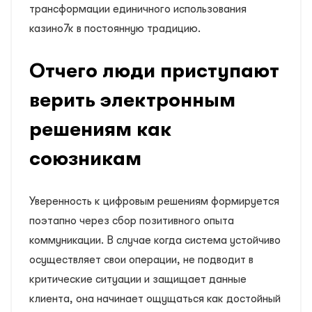
трансформации единичного использования
казино7к в постоянную традицию.
Отчего люди приступают
верить электронным
решениям как
союзникам
Уверенность к цифровым решениям формируется
поэтапно через сбор позитивного опыта
коммуникации. В случае когда система устойчиво
осуществляет свои операции, не подводит в
критические ситуации и защищает данные
клиента, она начинает ощущаться как достойный