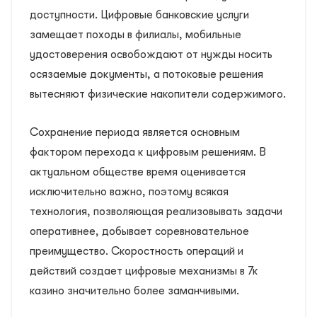
доступности. Цифровые банковские услуги
замещает походы в филиалы, мобильные
удостоверения освобождают от нужды носить
осязаемые документы, а потоковые решения
вытесняют физические накопители содержимого.
Сохранение периода является основным
фактором перехода к цифровым решениям. В
актуальном обществе время оценивается
исключительно важно, поэтому всякая
технология, позволяющая реализовывать задачи
оперативнее, добывает соревновательное
преимущество. Скоростность операций и
действий создает цифровые механизмы в 7к
казино значительно более заманчивыми.