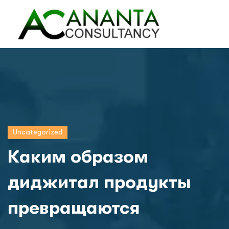
Uncategorized
Каким образом
диджитал продукты
превращаются