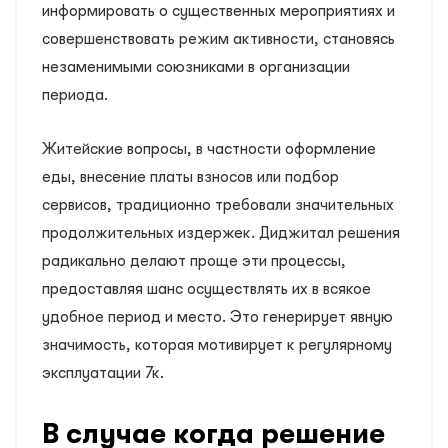
информировать о существенных мероприятиях и
совершенствовать режим активности, становясь
незаменимыми союзниками в организации
периода.
Житейские вопросы, в частности оформление
еды, внесение платы взносов или подбор
сервисов, традиционно требовали значительных
продолжительных издержек. Диджитал решения
радикально делают проще эти процессы,
предоставляя шанс осуществлять их в всякое
удобное период и место. Это генерирует явную
значимость, которая мотивирует к регулярному
эксплуатации 7к.
В случае когда решение