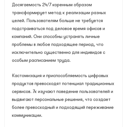
Досягаемость 24/7 коренным образом
трансформирует метод к реализации разных
целей. Пользователям больше не требуется
подстраиваться под деловое время офисов и
компаний. Они способны устранять личные
проблемы в любое подходящее период, что
исключительно существенно для индивидов с
особым расписанием труда.
Кастомизация и приспособляемость цифровых
продуктов превосходят потенциал традиционных
сервисов. 7к изучают поведение пользователей и
выдвигают персональные решения, что создает
более превосходный и подходящий переживание
коммуникации.