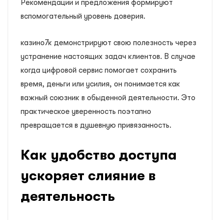
Рекомендации и предложения формируют
вспомогательный уровень доверия.
казино7к демонстрируют свою полезность через
устранение настоящих задач клиентов. В случае
когда цифровой сервис помогает сохранить
время, деньги или усилия, он понимается как
важный союзник в обыденной деятельности. Это
практическое уверенность поэтапно
превращается в душевную привязанность.
Как удобство доступа
ускоряет слияние в
деятельность