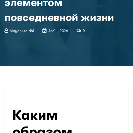
элементом
повседневной жизни
Mayanksaldhi
April 1, 2026
0
Каким
образом