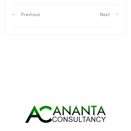
Previous
Next