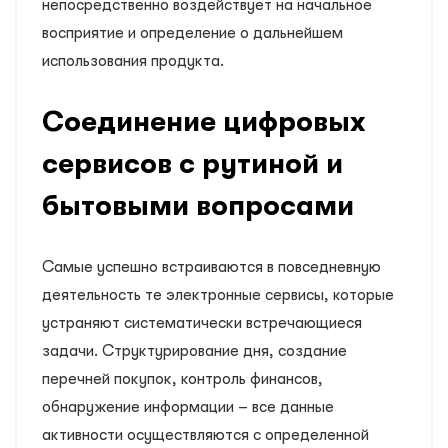
непосредственно воздействует на начальное
восприятие и определение о дальнейшем
использования продукта.
Соединение цифровых
сервисов с рутиной и
бытовыми вопросами
Самые успешно встраиваются в повседневную
деятельность те электронные сервисы, которые
устраняют систематически встречающиеся
задачи. Структурирование дня, создание
перечней покупок, контроль финансов,
обнаружение информации – все данные
активности осуществляются с определенной