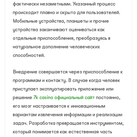
фактически незаметными. Указанный процесс
происходит плавно и скрыто для пользователей.
Мобильные устройства, планшеты и прочие
устройства заканчивают оцениваться как
отдельные приспособления, преобразуясь в
натуральное дополнение человеческих
способностей.
Внедрение совершается через приспособление к
программам и контакту. В случае когда человек
приступает эксплуатировать приложение или
решение
7k casino официальный сайт
постоянно,
его мозг настраивается к инновационным
вариантам извлечения информации и реализации
задач. Разработка превращается инструментом,
который понимается как естественная часть