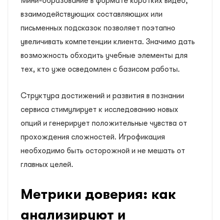
Мини-образование в формате коротких видео,
взаимодействующих составляющих или
письменных подсказок позволяет поэтапно
увеличивать компетенции клиента. Значимо дать
возможность обходить учебные элементы для
тех, кто уже осведомлен с базисом работы.
Структура достижений и развития в познании
сервиса стимулирует к исследованию новых
опций и генерирует положительные чувства от
прохождения сложностей. Игрофикация
необходимо быть осторожной и не мешать от
главных целей.
Метрики доверия: как
анализируют и