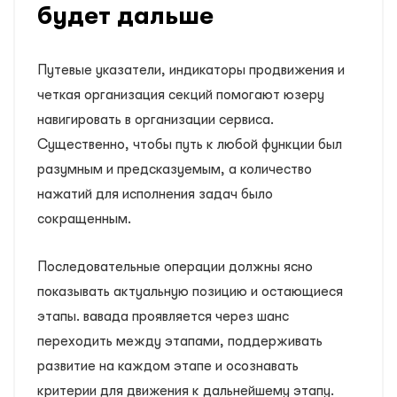
будет дальше
Путевые указатели, индикаторы продвижения и
четкая организация секций помогают юзеру
навигировать в организации сервиса.
Существенно, чтобы путь к любой функции был
разумным и предсказуемым, а количество
нажатий для исполнения задач было
сокращенным.
Последовательные операции должны ясно
показывать актуальную позицию и остающиеся
этапы. вавада проявляется через шанс
переходить между этапами, поддерживать
развитие на каждом этапе и осознавать
критерии для движения к дальнейшему этапу.