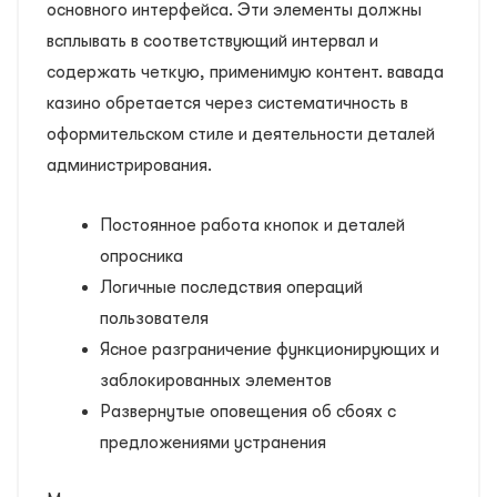
основного интерфейса. Эти элементы должны
всплывать в соответствующий интервал и
содержать четкую, применимую контент. вавада
казино обретается через систематичность в
оформительском стиле и деятельности деталей
администрирования.
Постоянное работа кнопок и деталей
опросника
Логичные последствия операций
пользователя
Ясное разграничение функционирующих и
заблокированных элементов
Развернутые оповещения об сбоях с
предложениями устранения