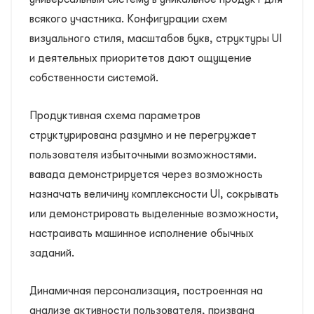
всякого участника. Конфигурации схем
визуального стиля, масштабов букв, структуры UI
и деятельных приоритетов дают ощущение
собственности системой.
Продуктивная схема параметров
структурирована разумно и не перегружает
пользователя избыточными возможностями.
вавада демонстрируется через возможность
назначать величину комплексности UI, сокрывать
или демонстрировать выделенные возможности,
настраивать машинное исполнение обычных
заданий.
Динамичная персонализация, построенная на
анализе активности пользователя, призвана