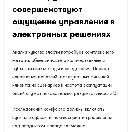
совершенствуют
ощущение управления в
электронных решениях
Анализ чувства власти потребует комплексного
метода, объединяющего количественные и
субъективные методы исследования. Период
исполнения действий, доля удачных финишей
клиентских сценариев и частота эксплуатации
опций служат показателями результативности UI.
Исследования комфорта должны включать
пункты о субъективном восприятии управления
над продуктом. вавада возможно