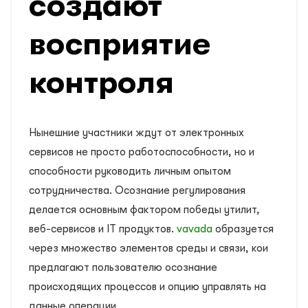
создают
восприятие
контроля
Нынешние участники ждут от электронных
сервисов не просто работоспособности, но и
способности руководить личным опытом
сотрудничества. Осознание регулирования
делается основным фактором победы утилит,
веб-сервисов и IT продуктов.
vavada
образуется
через множество элементов среды и связи, кои
предлагают пользователю осознание
происходящих процессов и опцию управлять на
данные операции.