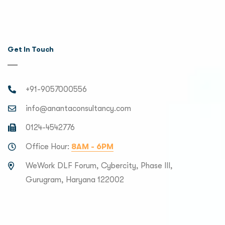
Get In Touch
+91-9057000556
info@anantaconsultancy.com
0124-4542776
Office Hour:
8AM - 6PM
WeWork DLF Forum, Cybercity, Phase III,
Gurugram, Haryana 122002