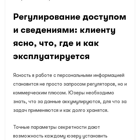
Регулирование доступом
и сведениями: клиенту
ясно, что, где и как
эксплуатируется
Ясность в работе с персональными информацией
становится не просто запросом регуляторов, но и
коммерческим плюсом. Юзеры необходимо
знать, что за данные аккумулируются, для что за
задач применяются и как долго хранятся.
Точные параметры секретности дают
возможность каждому юзеру установить