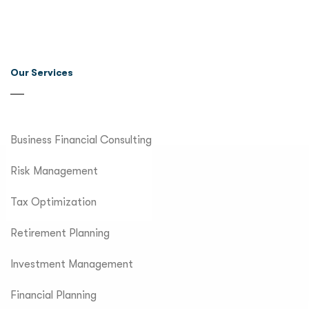
Our Services
Business Financial Consulting
Risk Management
Tax Optimization
Retirement Planning
Investment Management
Financial Planning