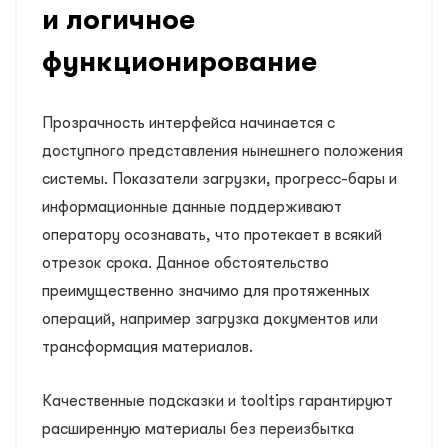
и логичное
функционирование
Прозрачность интерфейса начинается с
доступного представления нынешнего положения
системы. Показатели загрузки, прогресс-бары и
информационные данные поддерживают
оператору осознавать, что протекает в всякий
отрезок срока. Данное обстоятельство
преимущественно значимо для протяженных
операций, например загрузка документов или
трансформация материалов.
Качественные подсказки и tooltips гарантируют
расширенную материалы без переизбытка