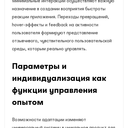
Минимальные интеракции осуществляют важную
назначение в создании восприятия быстроты
реакции приложения. Переходы превращений,
hover-эффекты и feedback на активности
пользователя формируют представление
отзывчивого, чувствительного пользовательской
среды, которым реально управлять.
Параметры и
индивидуализация как
функции управления
опытом
Возможности адаптации изменяют
универсальный систему в уникальное продукт для