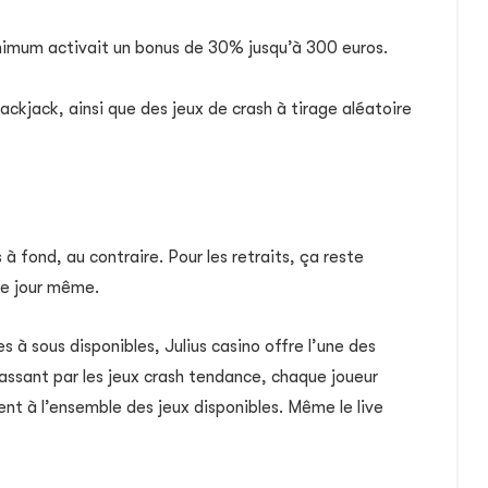
inimum activait un bonus de 30% jusqu’à 300 euros.
ckjack, ainsi que des jeux de crash à tirage aléatoire
à fond, au contraire. Pour les retraits, ça reste
le jour même.
 à sous disponibles, Julius casino offre l’une des
assant par les jeux crash tendance, chaque joueur
t à l’ensemble des jeux disponibles. Même le live