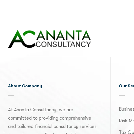
About Company
Our Se
Busines
At Ananta Consultancy, we are
committed to providing comprehensive
Risk M
and tailored financial consultancy services
Tax Op