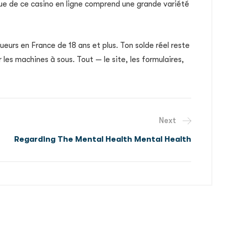
que de ce casino en ligne comprend une grande variété
eurs en France de 18 ans et plus. Ton solde réel reste
 les machines à sous. Tout — le site, les formulaires,
Next
Regarding The Mental Health Mental Health