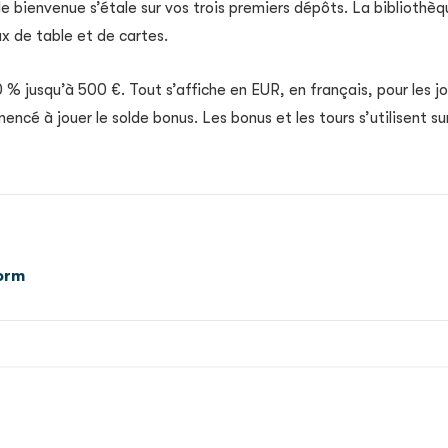
e bienvenue s’étale sur vos trois premiers dépôts. La bibliothè
x de table et de cartes.
 jusqu’à 500 €. Tout s’affiche en EUR, en français, pour les jou
ncé à jouer le solde bonus. Les bonus et les tours s’utilisent sur
form