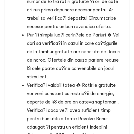
numar de Extra rotiri gratuite ?i ori de cate
ori run prima depunere necesar pentru. Ar
trebui sa verifica?i depozitul Circumscribe
necesar pentru un bun revendica oferta.
Pur ?i simplu lua?i cerin?ele de Pariuri � Vei
dori sa verifica?i in cazul in care ca?tigurile
de la tambur gratuite are necesita de Jocuri
de noroc. Ofertele din cauza pariere reduse
IS cele poate ob?ine convenabile on jocul
stimulent.
Verifica?i valabilitatea � Rotirile gratuite
vor veni constant cu restric?ii de energie,
departe de 48 de ore on cateva saptamani.
Verifica?i daca ve?i avea suficient timp
pentru bun utiliza toate Revolve Bonus
adaugat ?i pentru un eficient indeplini