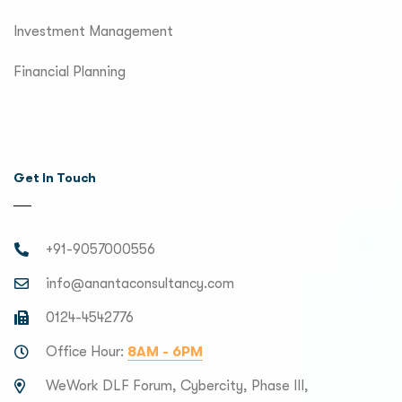
Investment Management
Financial Planning
Get In Touch
+91-9057000556
info@anantaconsultancy.com
0124-4542776
Office Hour:
8AM - 6PM
WeWork DLF Forum, Cybercity, Phase III,