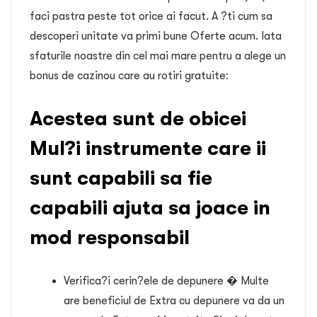
faci pastra peste tot orice ai facut. A ?ti cum sa
descoperi unitate va primi bune Oferte acum. Iata
sfaturile noastre din cel mai mare pentru a alege un
bonus de cazinou care au rotiri gratuite:
Acestea sunt de obicei
Mul?i instrumente care ii
sunt capabili sa fie
capabili ajuta sa joace in
mod responsabil
Verifica?i cerin?ele de depunere � Multe
are beneficiul de Extra cu depunere va da un