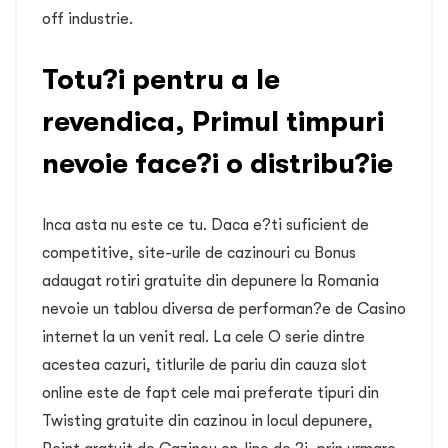
off industrie.
Totu?i pentru a le
revendica, Primul timpuri
nevoie face?i o distribu?ie
Inca asta nu este ce tu. Daca e?ti suficient de
competitive, site-urile de cazinouri cu Bonus
adaugat rotiri gratuite din depunere la Romania
nevoie un tablou diversa de performan?e de Casino
internet la un venit real. La cele O serie dintre
acestea cazuri, titlurile de pariu din cauza slot
online este de fapt cele mai preferate tipuri din
Twisting gratuite din cazinou in locul depunere,