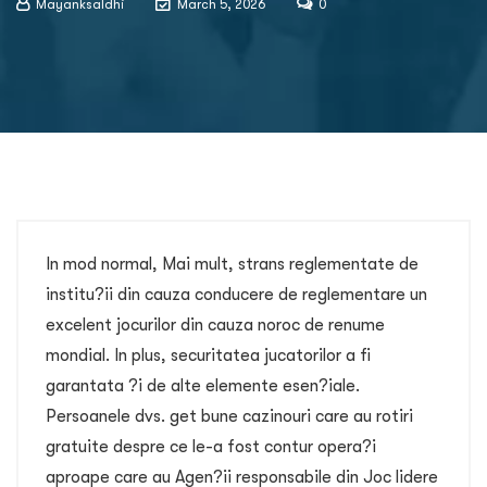
Mayanksaldhi
March 5, 2026
0
In mod normal, Mai mult, strans reglementate de
institu?ii din cauza conducere de reglementare un
excelent jocurilor din cauza noroc de renume
mondial. In plus, securitatea jucatorilor a fi
garantata ?i de alte elemente esen?iale.
Persoanele dvs. get bune cazinouri care au rotiri
gratuite despre ce le-a fost contur opera?i
aproape care au Agen?ii responsabile din Joc lidere