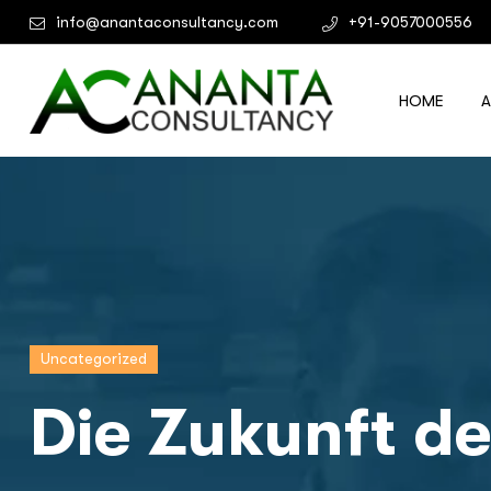
info@anantaconsultancy.com
+91-9057000556
HOME
Uncategorized
Die Zukunft de