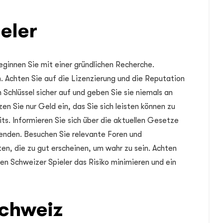
eler
Beginnen Sie mit einer gründlichen Recherche.
. Achten Sie auf die Lizenzierung und die Reputation
Schlüssel sicher auf und geben Sie sie niemals an
en Sie nur Geld ein, das Sie sich leisten können zu
mits. Informieren Sie sich über die aktuellen Gesetze
fenden. Besuchen Sie relevante Foren und
en, die zu gut erscheinen, um wahr zu sein. Achten
 Schweizer Spieler das Risiko minimieren und ein
Schweiz