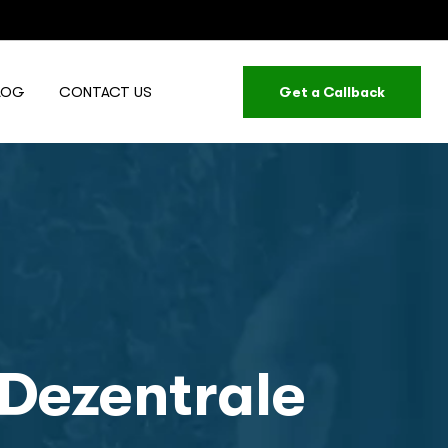
LOG
CONTACT US
Get a Callback
 Dezentrale