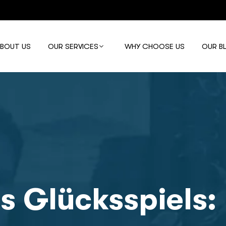
ABOUT US
OUR SERVICES
WHY CHOOSE US
OUR B
s Glücksspiels: