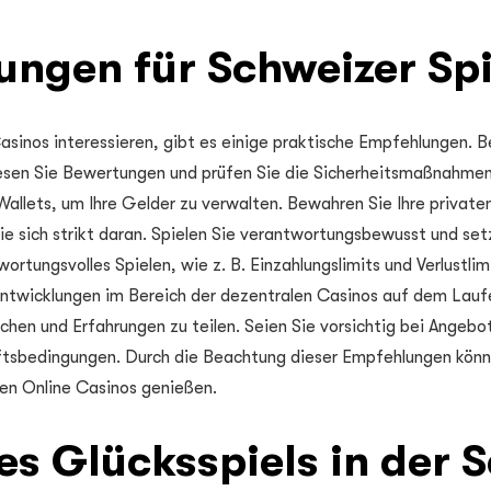
ungen für Schweizer Spi
Casinos interessieren, gibt es einige praktische Empfehlungen. 
lesen Sie Bewertungen und prüfen Sie die Sicherheitsmaßnahmen
llets, um Ihre Gelder zu verwalten. Bewahren Sie Ihre privaten 
ie sich strikt daran. Spielen Sie verantwortungsbewusst und setz
wortungsvolles Spielen, wie z. B. Einzahlungslimits und Verlustli
e Entwicklungen im Bereich der dezentralen Casinos auf dem Lau
hen und Erfahrungen zu teilen. Seien Sie vorsichtig bei Angebot
sbedingungen. Durch die Beachtung dieser Empfehlungen können
len Online Casinos genießen.
des Glücksspiels in der 