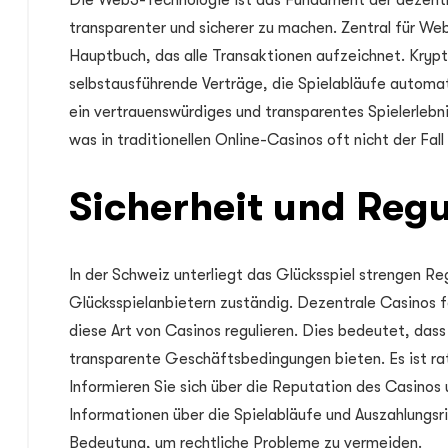
Die Web3-Technologie ist das Fundament der dezentral
transparenter und sicherer zu machen. Zentral für We
Hauptbuch, das alle Transaktionen aufzeichnet. Kryp
selbstausführende Verträge, die Spielabläufe automa
ein vertrauenswürdiges und transparentes Spielerlebn
was in traditionellen Online-Casinos oft nicht der Fal
Sicherheit und Regu
In der Schweiz unterliegt das Glücksspiel strengen R
Glücksspielanbietern zuständig. Dezentrale Casinos fa
diese Art von Casinos regulieren. Dies bedeutet, dass
transparente Geschäftsbedingungen bieten. Es ist ra
Informieren Sie sich über die Reputation des Casino
Informationen über die Spielabläufe und Auszahlungsri
Bedeutung, um rechtliche Probleme zu vermeiden.