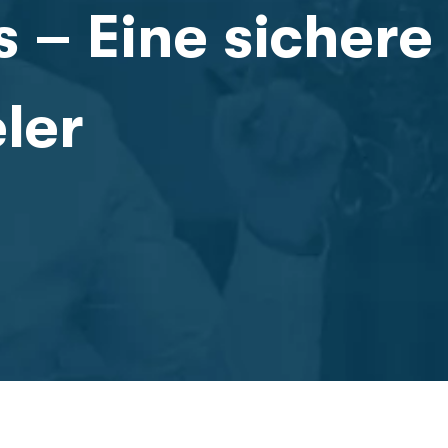
 – Eine sichere
ler