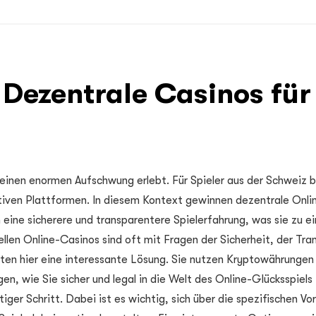
Dezentrale Casinos für 
 einen enormen Aufschwung erlebt. Für Spieler aus der Schweiz 
vativen Plattformen. In diesem Kontext gewinnen dezentrale Onl
ne sicherere und transparentere Spielerfahrung, was sie zu ein
llen Online-Casinos sind oft mit Fragen der Sicherheit, der Tr
eten hier eine interessante Lösung. Sie nutzen Kryptowährunge
gen, wie Sie sicher und legal in die Welt des Online-Glücksspiels
er Schritt. Dabei ist es wichtig, sich über die spezifischen Vor