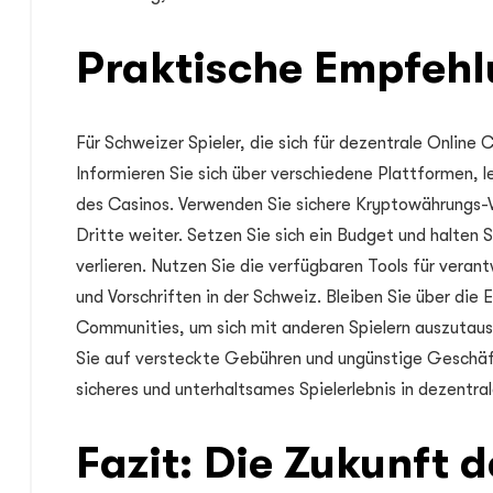
Praktische Empfehl
Für Schweizer Spieler, die sich für dezentrale Online 
Informieren Sie sich über verschiedene Plattformen, 
des Casinos. Verwenden Sie sichere Kryptowährungs-Wa
Dritte weiter. Setzen Sie sich ein Budget und halten S
verlieren. Nutzen Sie die verfügbaren Tools für verant
und Vorschriften in der Schweiz. Bleiben Sie über di
Communities, um sich mit anderen Spielern auszutausc
Sie auf versteckte Gebühren und ungünstige Geschäft
sicheres und unterhaltsames Spielerlebnis in dezentra
Fazit: Die Zukunft 