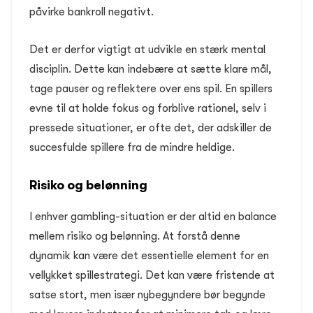
påvirke bankroll negativt.
Det er derfor vigtigt at udvikle en stærk mental
disciplin. Dette kan indebære at sætte klare mål,
tage pauser og reflektere over ens spil. En spillers
evne til at holde fokus og forblive rationel, selv i
pressede situationer, er ofte det, der adskiller de
succesfulde spillere fra de mindre heldige.
Risiko og belønning
I enhver gambling-situation er der altid en balance
mellem risiko og belønning. At forstå denne
dynamik kan være det essentielle element for en
vellykket spillestrategi. Det kan være fristende at
satse stort, men især nybegyndere bør begynde