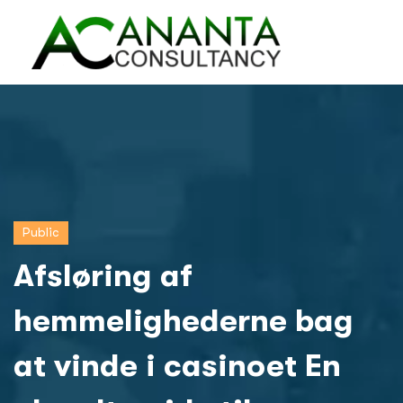
Public
Afsløring af
hemmelighederne bag
at vinde i casinoet En