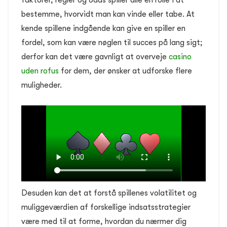
faktorer, regler og odds spiller alle en rolle i at
bestemme, hvorvidt man kan vinde eller tabe. At
kende spillene indgående kan give en spiller en
fordel, som kan være nøglen til succes på lang sigt;
derfor kan det være gavnligt at overveje
casino
uden rofus
for dem, der ønsker at udforske flere
muligheder.
Desuden kan det at forstå spillenes volatilitet og
muliggeværdien af forskellige indsatsstrategier
være med til at forme, hvordan du nærmer dig