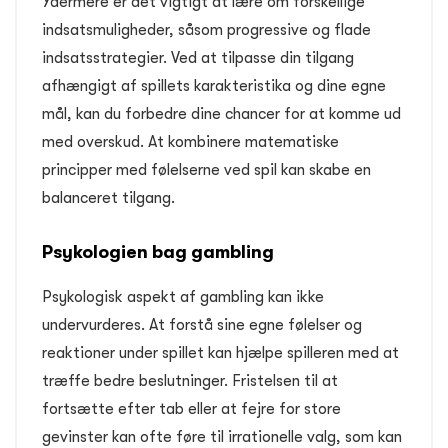
Ydermere er det vigtigt at lære om forskellige
indsatsmuligheder, såsom progressive og flade
indsatsstrategier. Ved at tilpasse din tilgang
afhængigt af spillets karakteristika og dine egne
mål, kan du forbedre dine chancer for at komme ud
med overskud. At kombinere matematiske
principper med følelserne ved spil kan skabe en
balanceret tilgang.
Psykologien bag gambling
Psykologisk aspekt af gambling kan ikke
undervurderes. At forstå sine egne følelser og
reaktioner under spillet kan hjælpe spilleren med at
træffe bedre beslutninger. Fristelsen til at
fortsætte efter tab eller at fejre for store
gevinster kan ofte føre til irrationelle valg, som kan