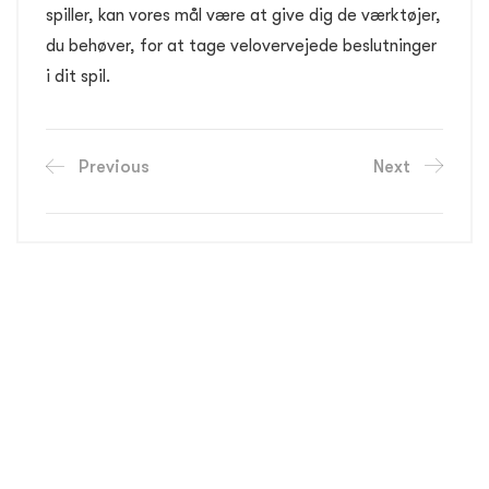
spiller, kan vores mål være at give dig de værktøjer,
du behøver, for at tage velovervejede beslutninger
i dit spil.
Previous
Next