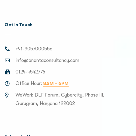
Get In Touch
+91-9057000556
info@anantaconsultancy.com
0124-4542776
Office Hour:
8AM - 6PM
WeWork DLF Forum, Cybercity, Phase III,
Gurugram, Haryana 122002