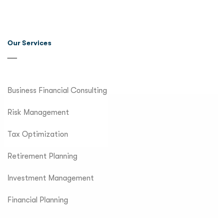
Our Services
Business Financial Consulting
Risk Management
Tax Optimization
Retirement Planning
Investment Management
Financial Planning