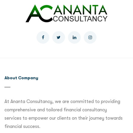
About Company
At Ananta Consultancy, we are committed to providing
comprehensive and tailored financial consultancy
services to empower our clients on their journey towards
financial success.