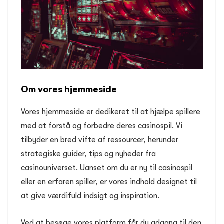
Om vores hjemmeside
Vores hjemmeside er dedikeret til at hjælpe spillere
med at forstå og forbedre deres casinospil. Vi
tilbyder en bred vifte af ressourcer, herunder
strategiske guider, tips og nyheder fra
casinouniverset. Uanset om du er ny til casinospil
eller en erfaren spiller, er vores indhold designet til
at give værdifuld indsigt og inspiration.
Ved at besøge vores platform får du adgang til den