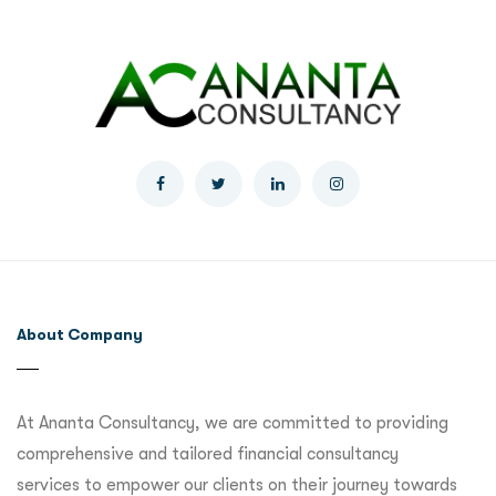
About Company
At Ananta Consultancy, we are committed to providing
comprehensive and tailored financial consultancy
services to empower our clients on their journey towards