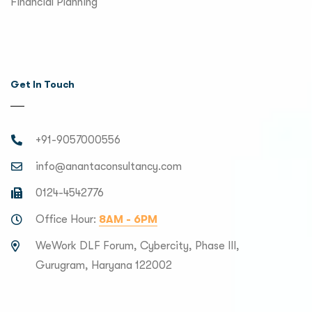
Financial Planning
Get In Touch
+91-9057000556
info@anantaconsultancy.com
0124-4542776
Office Hour:
8AM - 6PM
WeWork DLF Forum, Cybercity, Phase III,
Gurugram, Haryana 122002