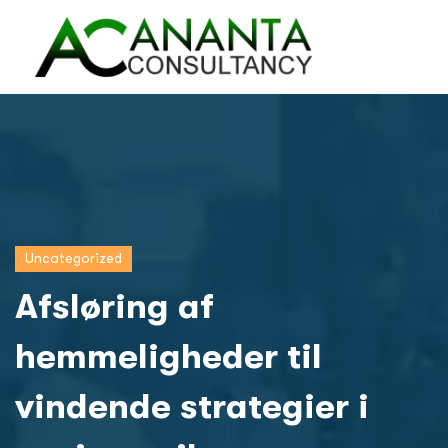
Uncategorized
Afsløring af
hemmeligheder til
vindende strategier i