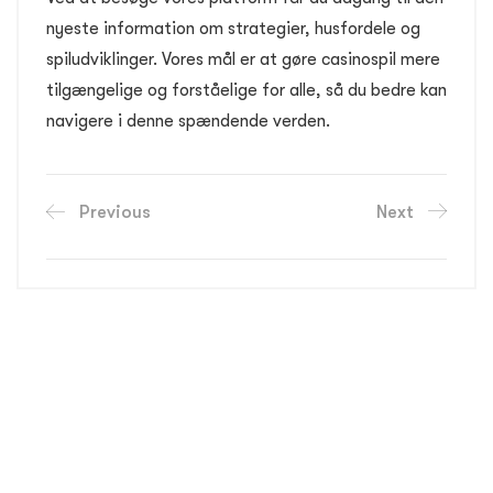
nyeste information om strategier, husfordele og
spiludviklinger. Vores mål er at gøre casinospil mere
tilgængelige og forståelige for alle, så du bedre kan
navigere i denne spændende verden.
Previous
Next