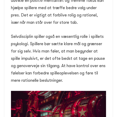
udvikle en positiv mentalitet og fremme fokus kan
hjælpe spillere med at træffe bedre valg under
pres. Det er vigtigt at forblive rolig og rationel,
især når man står over for store tab.
Selvdisciplin spiller også en væsentlig rolle i spillets
psykologi. Spillere bør sætte klare mål og grænser
for sig selv. Hvis man føler, at man begynder at
spille impulsivt, er det ofte bedst at tage en pause
og genoverveje sin tilgang. At have kontrol over ens
følelser kan forbedre spilleoplevelsen og føre til
mere rationelle beslutninger.