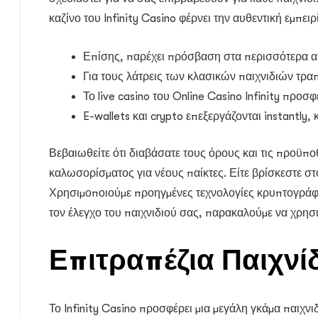
καζίνο του Infinity Casino φέρνει την αυθεντική εμπει
Επίσης, παρέχει πρόσβαση στα περισσότερα απ
Για τους λάτρεις των κλασικών παιχνιδιών τραπε
Το live casino του Online Casino Infinity προσ
E-wallets και crypto επεξεργάζονται instantly,
Βεβαιωθείτε ότι διαβάσατε τους όρους και τις προϋπο
καλωσορίσματος για νέους παίκτες. Είτε βρίσκεστε στο
Χρησιμοποιούμε προηγμένες τεχνολογίες κρυπτογράφησ
τον έλεγχο του παιχνιδιού σας, παρακαλούμε να χρησι
Επιτραπέζια Παιχνί
Το Infinity Casino προσφέρει μια μεγάλη γκάμα παιχνι