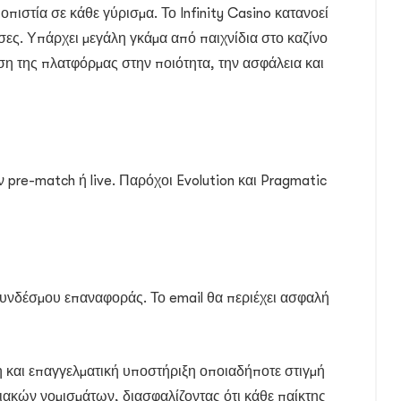
πιστία σε κάθε γύρισμα. Το Infinity Casino κατανοεί
ες. Υπάρχει μεγάλη γκάμα από παιχνίδια στο καζίνο
υση της πλατφόρμας στην ποιότητα, την ασφάλεια και
 pre-match ή live. Παρόχοι Evolution και Pragmatic
 συνδέσμου επαναφοράς. Το email θα περιέχει ασφαλή
η και επαγγελματική υποστήριξη οποιαδήποτε στιγμή
ακών νομισμάτων, διασφαλίζοντας ότι κάθε παίκτης