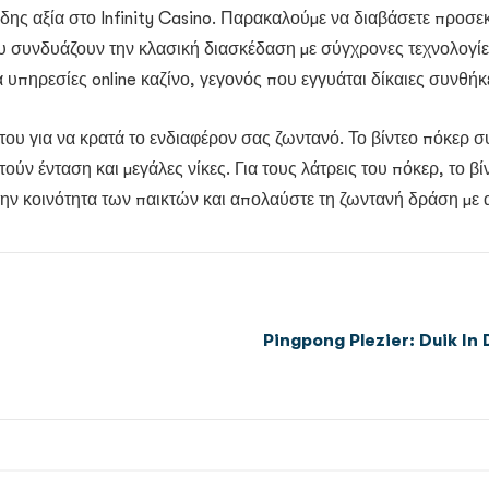
ης αξία στο Infinity Casino. Παρακαλούμε να διαβάσετε προσεκτ
ου συνδυάζουν την κλασική διασκέδαση με σύγχρονες τεχνολογίε
πηρεσίες online καζίνο, γεγονός που εγγυάται δίκαιες συνθήκε
του για να κρατά το ενδιαφέρον σας ζωντανό. Το βίντεο πόκερ σ
ούν ένταση και μεγάλες νίκες. Για τους λάτρεις του πόκερ, το βίν
στην κοινότητα των παικτών και απολαύστε τη ζωντανή δράση με 
Pingpong Plezier: Duik I