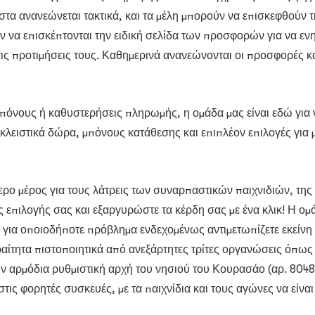
λίστα ανανεώνεται τακτικά, και τα μέλη μπορούν να επισκεφθούν τ
να επισκέπτονται την ειδική σελίδα των προσφορών για να ενημ
τις προτιμήσεις τους. Καθημερινά ανανεώνονται οι προσφορές κα
μπόνους ή καθυστερήσεις πληρωμής, η ομάδα μας είναι εδώ για 
κλειστικά δώρα, μπόνους κατάθεσης και επιπλέον επιλογές γι
τερο μέρος για τους λάτρεις των συναρπαστικών παιχνιδιών, τη
 επιλογής σας και εξαργυρώστε τα κέρδη σας με ένα κλικ! Η ομ
ς για οποιοδήποτε πρόβλημα ενδεχομένως αντιμετωπίζετε εκείνη 
ίτητα πιστοποιητικά από ανεξάρτητες τρίτες οργανώσεις όπως 
την αρμόδια ρυθμιστική αρχή του νησιού του Κουρασάο (αρ. 8048
 στις φορητές συσκευές, με τα παιχνίδια και τους αγώνες να εί