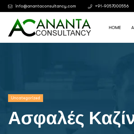
info@anantaconsultancy.com
+91-9057000556
HOME
Uncategorized
Ασφαλές Καζί