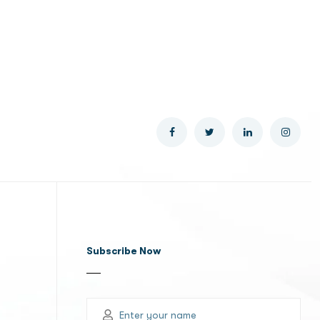
Subscribe Now